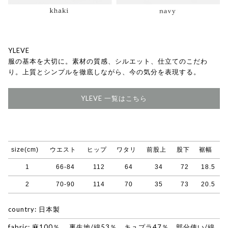
YLEVE
服の基本を大切に。素材の質感、シルエット、仕立てのこだわ
り。上質とシンプルを徹底しながら、今の気分を表現する。
YLEVE 一覧はこちら
size(cm)
ウエスト
ヒップ
ワタリ
前股上
股下
裾幅
1
66-84
112
64
34
72
18.5
2
70-90
114
70
35
73
20.5
country: 日本製
fabric: 麻100％ 裏生地/綿53％ キュプラ47％ 部分使い/綿