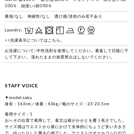
100％ 紐使い/綿100％
裏地/なし 伸縮性/なし 透け感/淡色のみ若干あり
Laundry:
>>洗濯表示についてはこちら。
お洗濯について: 中性洗剤を使用してください。裏返して日陰に干
して下さい。 濡れたままの放置禁止はしないでください。
STAFF VOICE
▼model:saku
身長：163cm／体重：43kg／靴のサイズ：23-23.5cm
着用サイズ：1
おへその位置で着用して、着丈は裾がかかとを覆う長さでした。
サイズ感はウエストから裾にかけて全体的にちょうど良い大きさ
で、ゆったりした履き心地でした。ウエストはオールゴムなので