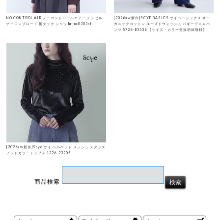
NO CONTROL AIR ノーコントロールエアー テンセル
[2026aw新作]SCYE BASICS サイベーシックス オー
ナイロンブロード 裾タック シャツ hr-nc0303sf
ガニックコットン ユーズドウォッシュ バギーデニムパ
ンツ 5726-83536 【サイズ・カラー交換初回無料】
[2026aw新作]Scye サイ ベルベット メッシュ スタッズ
ノットカラートップス 1226-23205
商品検索