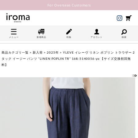
For Overseas Customers
メニュー
新着商品
特集
アカウント
検索
商品カテゴリ一覧
>
新入荷
>
2025年
> YLEVE イレーヴ リネン ポプリン トラウザー 2
タック イージー パンツ “LINEN POPLIN TR” 168-5140056-yo 【サイズ交換初回無
料】