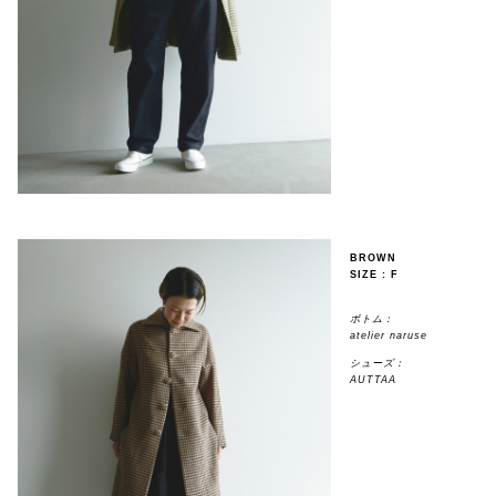
BROWN
SIZE : F
ボトム：
atelier naruse
シューズ：
AUTTAA