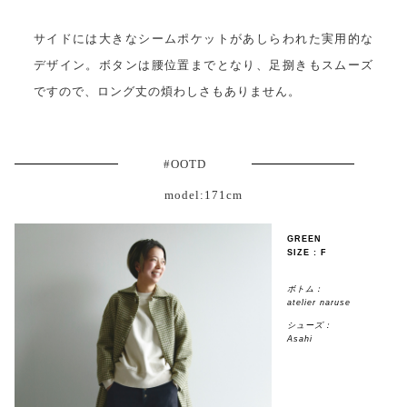
サイドには大きなシームポケットがあしらわれた実用的な
デザイン。ボタンは腰位置までとなり、足捌きもスムーズ
ですので、ロング丈の煩わしさもありません。
#OOTD
model:171cm
GREEN
SIZE : F
ボトム：
atelier naruse
シューズ：
Asahi