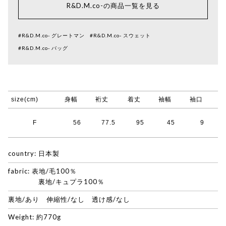
R&D.M.co-の商品一覧を見る
#R&D.M.co- グレートマン
#R&D.M.co- スウェット
#R&D.M.co- バッグ
size(cm)
身幅
裄丈
着丈
袖幅
袖口
F
56
77.5
95
45
9
country: 日本製
fabric: 表地/毛100％
裏地/キュプラ100％
裏地/あり 伸縮性/なし 透け感/なし
Weight: 約770g