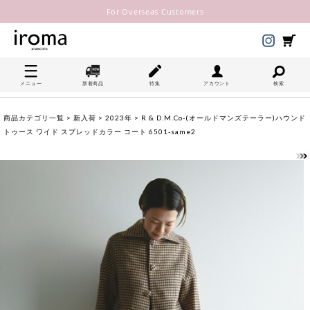
For Overseas Customers
メニュー
新着商品
特集
アカウント
検索
商品カテゴリ一覧
>
新入荷
>
2023年
> R & D.M.Co-(オールドマンズテーラー)ハウンド
トゥース ワイド スプレッドカラー コート 6501-same2