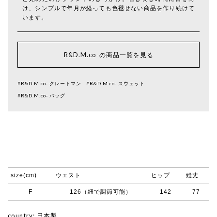
け、シンプルで年月が経っても色褪せない商品を作り続けて
います。
R&D.M.co-の商品一覧を見る
#R&D.M.co- グレートマン
#R&D.M.co- スウェット
#R&D.M.co- バッグ
size(cm)
ウエスト
ヒップ
総丈
F
126（紐で調節可能）
142
77
country: 日本製