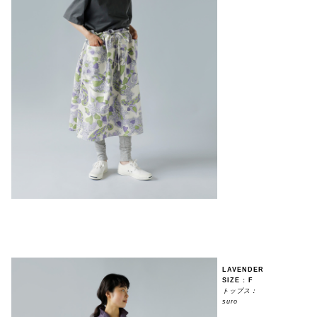
LAVENDER
SIZE : F
トップス：
suro