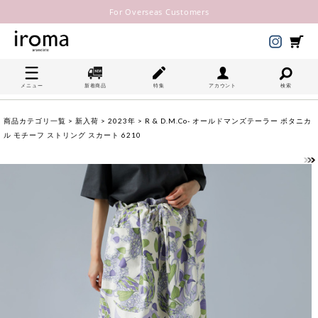
For Overseas Customers
メニュー
新着商品
特集
アカウント
検索
商品カテゴリ一覧
>
新入荷
>
2023年
> R & D.M.Co- オールドマンズテーラー ボタニカ
ル モチーフ ストリング スカート 6210