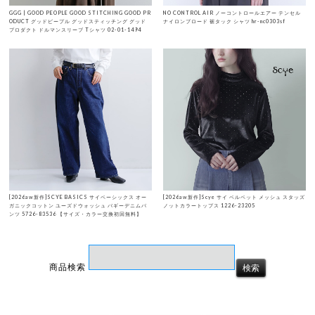
GGG | GOOD PEOPLE GOOD STITCHING GOOD PR
NO CONTROL AIR ノーコントロールエアー テンセル
ODUCT グッドピープル グッドスティッチング グッド
ナイロンブロード 裾タック シャツ hr-nc0303sf
プロダクト ドルマンスリーブ Tシャツ 02-01-1494
[2026aw新作]SCYE BASICS サイベーシックス オー
[2026aw新作]Scye サイ ベルベット メッシュ スタッズ
ガニックコットン ユーズドウォッシュ バギーデニムパ
ノットカラートップス 1226-23205
ンツ 5726-83536 【サイズ・カラー交換初回無料】
商品検索