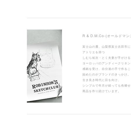
R & D.M.Co-(オールドマ
富士山の麓、山梨県富士吉田市に
アトリエを持つ
しむら祐次・とく夫妻が手がける
ヨーロッパのアンティークリネン
感銘を受け、自分達の手で作るこ
始めたのがブランドのきっかけ。
古き良き時代に目を向け、
シンプルで年月が経っても色褪せ
商品を作り続けています。