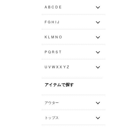
A B C D E
F G H I J
K L M N O
P Q R S T
U V W X X Y Z
アイテムで探す
アウター
トップス