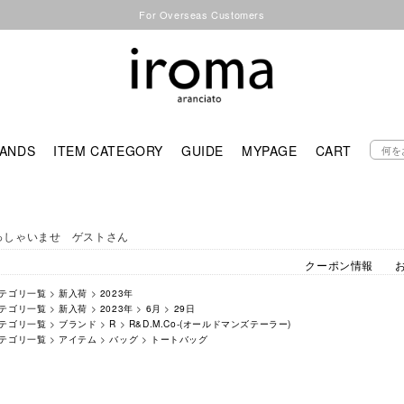
For Overseas Customers
ANDS
ITEM CATEGORY
GUIDE
MYPAGE
CART
っしゃいませ ゲストさん
クーポン情報
テゴリ一覧
>
新入荷
>
2023年
テゴリ一覧
>
新入荷
>
2023年
>
6月
>
29日
テゴリ一覧
>
ブランド
>
R
>
R&D.M.Co-(オールドマンズテーラー)
テゴリ一覧
>
アイテム
>
バッグ
>
トートバッグ