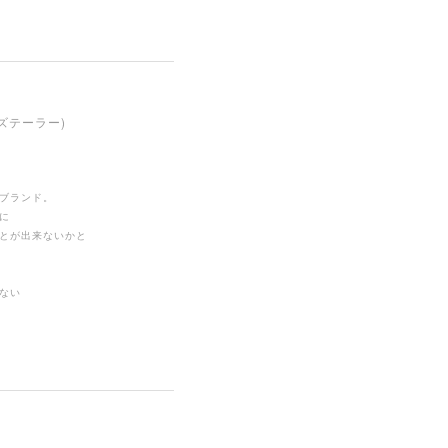
ンズテーラー)
ブランド。
に
とが出来ないかと
ない