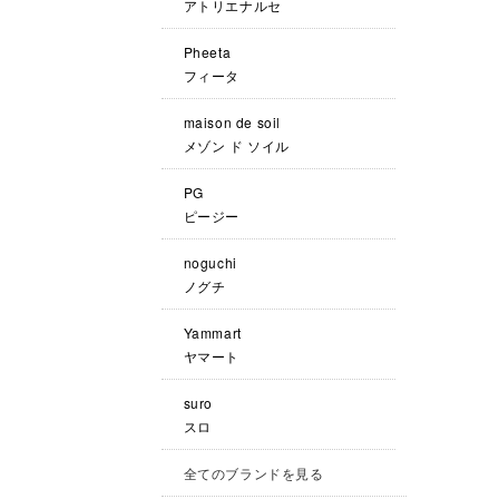
アトリエナルセ
Pheeta
フィータ
maison de soil
メゾン ド ソイル
PG
ピージー
noguchi
ノグチ
Yammart
ヤマート
suro
スロ
全てのブランドを見る