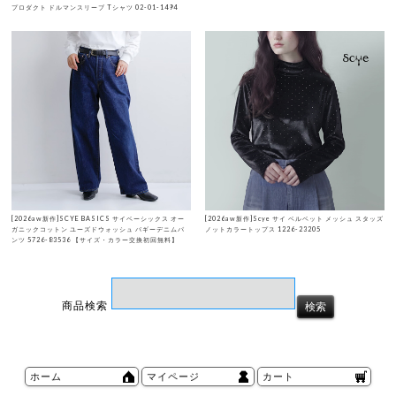
プロダクト ドルマンスリーブ Tシャツ 02-01-1494
[2026aw新作]SCYE BASICS サイベーシックス オー
[2026aw新作]Scye サイ ベルベット メッシュ スタッズ
ガニックコットン ユーズドウォッシュ バギーデニムパ
ノットカラートップス 1226-23205
ンツ 5726-83536 【サイズ・カラー交換初回無料】
商品検索
ホーム
マイページ
カート