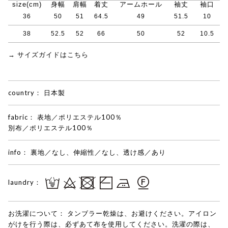
size(cm)
身幅
肩幅
着丈
アームホール
袖丈
袖口
36
50
51
64.5
49
51.5
10
38
52.5
52
66
50
52
10.5
→ サイズガイドはこちら
country：
日本製
fabric：
表地／ポリエステル100％
別布／ポリエステル100％
info：
裏地／なし、伸縮性／なし、透け感／あり
laundry：
お洗濯について：
タンブラー乾燥は、お避けください。アイロン
がけを行う際は、必ずあて布を使用してください。洗濯の際は、