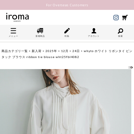
For Overseas Customers
メニュー
新着商品
特集
アカウント
検索
商品カテゴリ一覧
>
新入荷
>
2025年
>
12月
>
24日
> whyto ホワイト リボンタイ ピン
タック ブラウス ribbon tie blouse wht25fbl4082