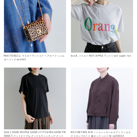
MASTER&Co. マスターアンドコー ヘアカーフ ショル
byeA. バイエー NOT APPLE Tシャツ not-apple-tee
ダーバッグ mc1661
GGG | GOOD PEOPLE GOOD STITCHING GOOD PR
NO CONTROL AIR ノーコントロールエアー テンセル
ODUCT グッドピープル グッドスティッチング グッド
ナイロンブロード 裾タック シャツ hr-nc0303sf