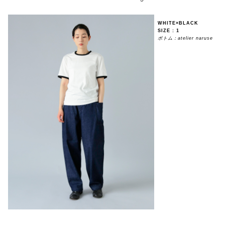
WHITE×BLACK
SIZE : 1
ボトム：atelier naruse