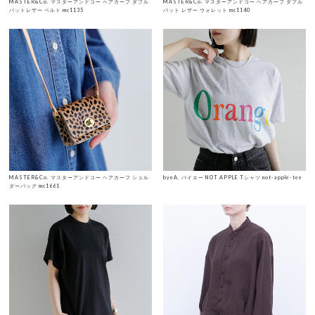
MASTER&Co. マスターアンドコー ヘアカーフ ダブル
MASTER&Co. マスターアンドコー ヘアカーフ ダブル
バットレザー ベルト mc1135
バット レザー ウォレット mc1140
MASTER&Co. マスターアンドコー ヘアカーフ ショル
byeA. バイエー NOT APPLE Tシャツ not-apple-tee
ダーバッグ mc1661