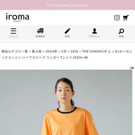
For Overseas Customers
メニュー
新着商品
特集
アカウント
検索
商品カテゴリ一覧
>
新入荷
>
2023年
>
5月
>
20日
> THE HINOKI(ザ ヒノキ)オーガニ
ックコットン ハーフスリーブ リンガー Tシャツ th23s-46