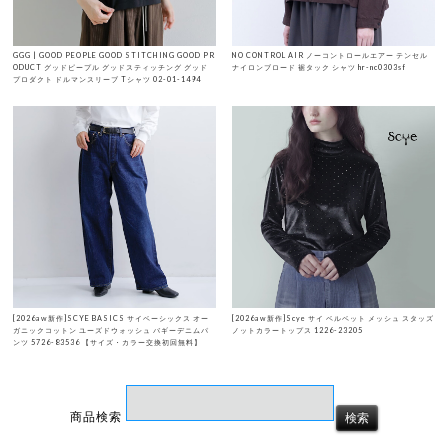
GGG | GOOD PEOPLE GOOD STITCHING GOOD PR
NO CONTROL AIR ノーコントロールエアー テンセル
ODUCT グッドピープル グッドスティッチング グッド
ナイロンブロード 裾タック シャツ hr-nc0303sf
プロダクト ドルマンスリーブ Tシャツ 02-01-1494
[2026aw新作]SCYE BASICS サイベーシックス オー
[2026aw新作]Scye サイ ベルベット メッシュ スタッズ
ガニックコットン ユーズドウォッシュ バギーデニムパ
ノットカラートップス 1226-23205
ンツ 5726-83536 【サイズ・カラー交換初回無料】
商品検索