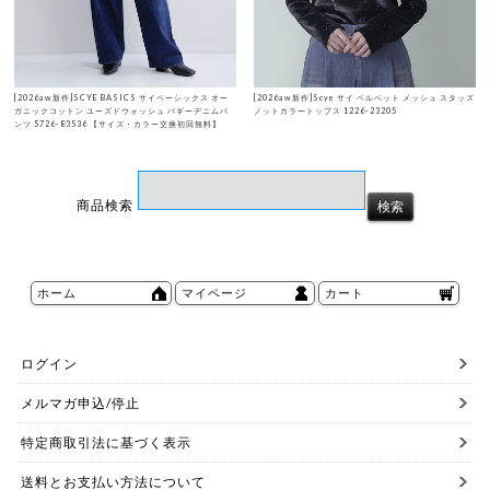
[2026aw新作]SCYE BASICS サイベーシックス オー
[2026aw新作]Scye サイ ベルベット メッシュ スタッズ
ガニックコットン ユーズドウォッシュ バギーデニムパ
ノットカラートップス 1226-23205
ンツ 5726-83536 【サイズ・カラー交換初回無料】
商品検索
ホーム
マイページ
カート
ログイン
メルマガ申込/停止
特定商取引法に基づく表示
送料とお支払い方法について