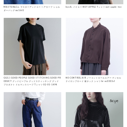
MASTER&Co. マスターアンドコー ヘアカーフ ショル
byeA. バイエー NOT APPLE Tシャツ not-apple-tee
ダーバッグ mc1661
GGG | GOOD PEOPLE GOOD STITCHING GOOD PR
NO CONTROL AIR ノーコントロールエアー テンセル
ODUCT グッドピープル グッドスティッチング グッド
ナイロンブロード 裾タック シャツ hr-nc0303sf
プロダクト ドルマンスリーブ Tシャツ 02-01-1494