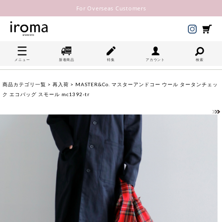
For Overseas Customers
メニュー
新着商品
特集
アカウント
検索
商品カテゴリ一覧
>
再入荷
> MASTER&Co. マスターアンドコー ウール タータンチェッ
ク エコバッグ スモール mc1392-tr