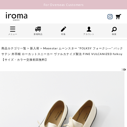
For Overseas Customers
メニュー
新着商品
特集
アカウント
検索
商品カテゴリ一覧
>
新入荷
> Moonstar ムーンスター ”FOLKSY フォークシ―” バック
サテン 外羽根 ローカットスニーカー ヴァルカナイズ製法 FINE VULCANIZED folksy
【サイズ・カラー交換初回無料】