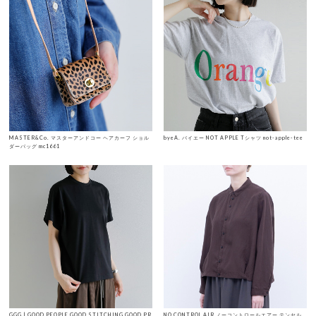
MASTER&Co. マスターアンドコー ヘアカーフ ショル
byeA. バイエー NOT APPLE Tシャツ not-apple-tee
ダーバッグ mc1661
GGG | GOOD PEOPLE GOOD STITCHING GOOD PR
NO CONTROL AIR ノーコントロールエアー テンセル