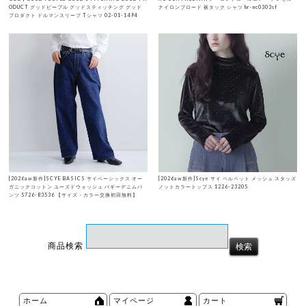
ODUCT グッドピープル グッドスティッチング グッド
ナイロンブロード 裾タック シャツ hr-nc0303sf
プロダクト ドルマンスリーブ Tシャツ 02-01-1494
[2026aw新作]SCYE BASICS サイベーシックス オー
[2026aw新作]Scye サイ ベルベット メッシュ スタッズ
ガニックコットン ユーズドウォッシュ バギーデニムパ
ノットカラートップス 1226-23205
ンツ 5726-83536 【サイズ・カラー交換初回無料】
商品検索
ホーム
マイページ
カート