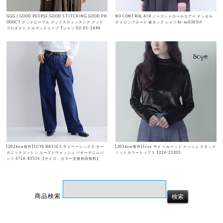
GGG | GOOD PEOPLE GOOD STITCHING GOOD PR
NO CONTROL AIR ノーコントロールエアー テンセル
ODUCT グッドピープル グッドスティッチング グッド
ナイロンブロード 裾タック シャツ hr-nc0303sf
プロダクト ドルマンスリーブ Tシャツ 02-01-1494
[2026aw新作]SCYE BASICS サイベーシックス オー
[2026aw新作]Scye サイ ベルベット メッシュ スタッズ
ガニックコットン ユーズドウォッシュ バギーデニムパ
ノットカラートップス 1226-23205
ンツ 5726-83536 【サイズ・カラー交換初回無料】
商品検索