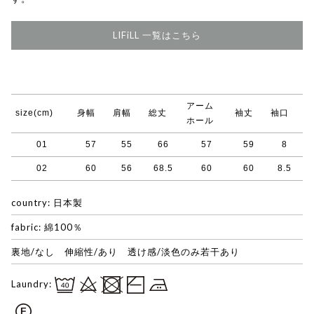
LIFiLL 一覧はこちら
アーム
size(cm)
身幅
肩幅
総丈
袖丈
袖口
ホール
01
57
55
66
57
59
8
02
60
56
68.5
60
60
8.5
country: 日本製
fabric: 綿100％
裏地/なし 伸縮性/あり 透け感/淡色のみ若干あり
Laundry: