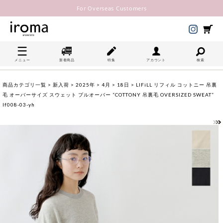
For Overseas Customers
メニュー
新着商品
特集
アカウント
検索
商品カテゴリ一覧
>
新入荷
>
2025年
>
4月
>
18日
> LIFiLL リフィル コットニー 吊裏
毛 オーバーサイズ スウェット プルオーバー “COTTONY 吊裏毛 OVERSIZED SWEAT”
lf008-03-yh