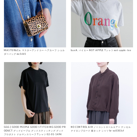
MASTER&Co. マスターアンドコー ヘアカーフ ショル
byeA. バイエー NOT APPLE Tシャツ not-apple-tee
ダーバッグ mc1661
GGG | GOOD PEOPLE GOOD STITCHING GOOD PR
NO CONTROL AIR ノーコントロールエアー テンセル
ODUCT グッドピープル グッドスティッチング グッド
ナイロンブロード 裾タック シャツ hr-nc0303sf
プロダクト ドルマンスリーブ Tシャツ 02-01-1494