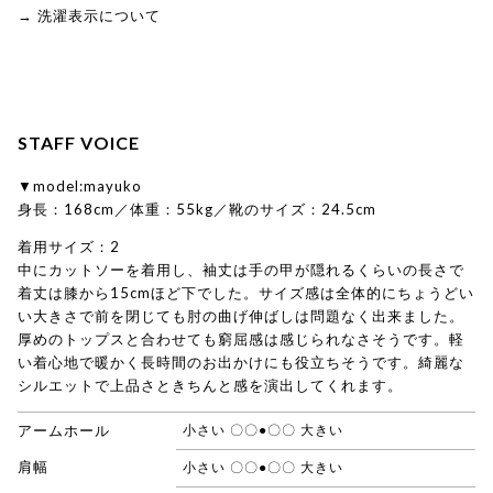
→ 洗濯表示について
STAFF VOICE
▼model:mayuko
身長：168cm／体重：55kg／靴のサイズ：24.5cm
着用サイズ：2
中にカットソーを着用し、袖丈は手の甲が隠れるくらいの長さで
着丈は膝から15cmほど下でした。サイズ感は全体的にちょうどい
い大きさで前を閉じても肘の曲げ伸ばしは問題なく出来ました。
厚めのトップスと合わせても窮屈感は感じられなさそうです。軽
い着心地で暖かく長時間のお出かけにも役立ちそうです。綺麗な
シルエットで上品さときちんと感を演出してくれます。
アームホール
小さい 〇〇●〇〇 大きい
肩幅
小さい 〇〇●〇〇 大きい