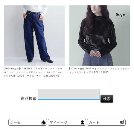
[2026aw新作]SCYE BASICS サイベーシックス オー
[2026aw新作]Scye サイ ベルベット メッシュ スタッズ
ガニックコットン ユーズドウォッシュ バギーデニムパ
ノットカラートップス 1226-23205
ンツ 5726-83536 【サイズ・カラー交換初回無料】
商品検索
ホーム
マイページ
カート