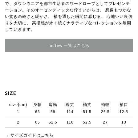
で、ダウンウエアを都市生活者のワードローブとしてプレゼンテ
ーション。そのオーセンティックな佇まいからは、 想像もつかな
い驚きの軽さと暖かさ。 袖を通した瞬間に感じる、 心地いい裏切
りを大切に、 高揚感が永く続くナラティブなコレクションを展開
していきます。
miffew 一覧はこちら
SIZE
size(cm)
身幅
肩幅
総丈
袖丈
袖幅
袖口
1
63
59
114
51.5
26.5
12.5
2
65
62.5
116
52.5
27
13
→ サイズガイドはこちら