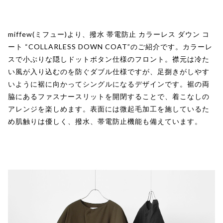
miffew(ミフュー)より、撥水 帯電防止 カラーレス ダウン コ
ート “COLLARLESS DOWN COAT”のご紹介です。カラーレ
スで小ぶりな隠しドットボタン仕様のフロント。襟元は冷た
い風が入り込むのを防ぐダブル仕様ですが、足捌きがしやす
いように裾に向かってシングルになるデザインです。裾の両
脇にあるファスナースリットを開閉することで、着こなしの
アレンジを楽しめます。表面には微起毛加工を施しているた
め肌触りは優しく、撥水、帯電防止機能も備えています。