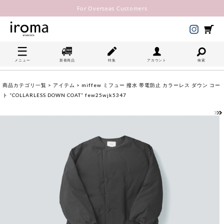
For Overseas Customers
メニュー
新着商品
特集
アカウント
検索
商品カテゴリ一覧
>
アイテム
> miffew ミフュー 撥水 帯電防止 カラーレス ダウン コー
ト “COLLARLESS DOWN COAT” few25wjk5347