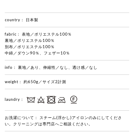
country：
日本製
fabric：
表地／ポリエステル100％
裏地／ポリエステル100％
別布／ポリエステル100％
中綿／ダウン90％、フェザー10％
info：
裏地／あり、伸縮性／なし、透け感／なし
weight：
約650g／サイズ2計測
laundry：
お洗濯について：
スチーム(浮かし)アイロンのみにしてくださ
い。クリーニングは専門店へご相談ください。