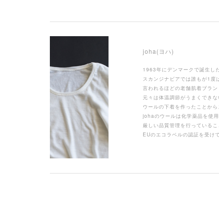
joha
(ヨハ)
1963年にデンマークで誕生したj
スカンジナビアでは誰もが1度
言われるほどの老舗肌着ブラン
元々は体温調節がうまくできな
ウールの下着を作ったことから
johaのウールは化学薬品を使
厳しい品質管理を行っているこ
EUのエコラベルの認証を受け