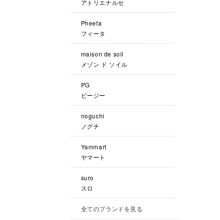
アトリエナルセ
Pheeta
フィータ
maison de soil
メゾン ド ソイル
PG
ピージー
noguchi
ノグチ
Yammart
ヤマート
suro
スロ
全てのブランドを見る