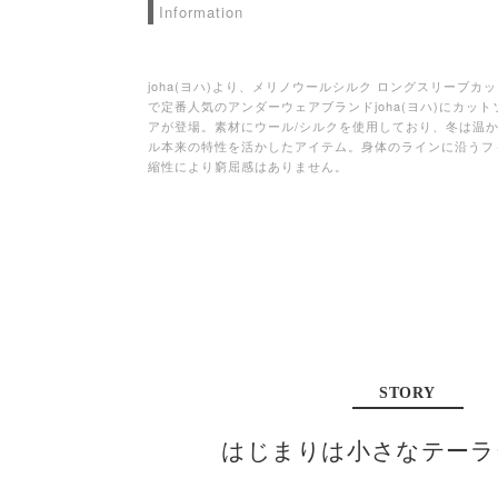
Information
joha(ヨハ)より、メリノウールシルク ロングスリーブカッ
で定番人気のアンダーウェアブランドjoha(ヨハ)にカッ
アが登場。素材にウール/シルクを使用しており、冬は温
ル本来の特性を活かしたアイテム。身体のラインに沿うフ
縮性により窮屈感はありません。
STORY
はじまりは小さなテーラ