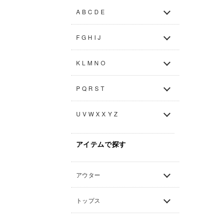
A B C D E
F G H I J
K L M N O
P Q R S T
U V W X X Y Z
アイテムで探す
アウター
トップス