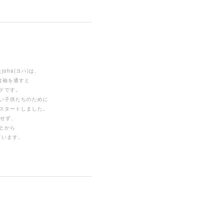
oha(ヨハ)は、
は袖を通すと
ドです。
い子供たちのために
スタートしました。
用せず、
とから
ています。