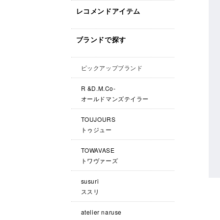
レコメンドアイテム
ブランドで探す
ピックアップブランド
R &D.M.Co-
オールドマンズテイラー
TOUJOURS
トゥジュー
TOWAVASE
トワヴァーズ
susuri
ススリ
atelier naruse