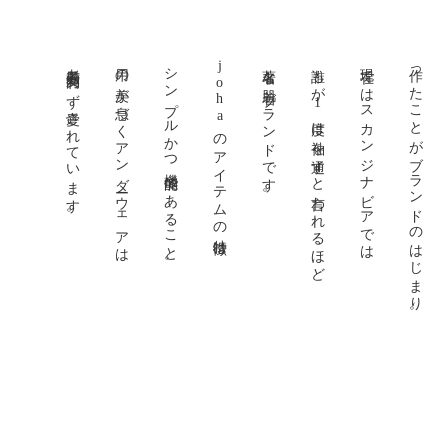
老若男女問わず愛されています。
用の美が息づくアンダーウェアは
シンプルかつ機能的であること。
johaのアイテムの特徴は
著名な肌着ブランドです。
誰もが1度は袖を通すと言われるほど
現在ではスカンジナビアでは
作ったことがブランドのはじまり。