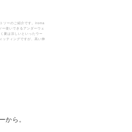
トソーのご紹介です。iroma
トソー使いできるアンダーウェ
かく夏は涼しいといったウー
ィッティングですが、高い伸
ーから。