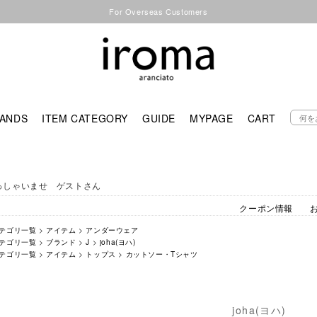
For Overseas Customers
ANDS
ITEM CATEGORY
GUIDE
MYPAGE
CART
っしゃいませ ゲストさん
クーポン情報
テゴリ一覧
>
アイテム
>
アンダーウェア
テゴリ一覧
>
ブランド
>
J
>
joha(ヨハ)
テゴリ一覧
>
アイテム
>
トップス
>
カットソー・Tシャツ
joha(ヨハ)