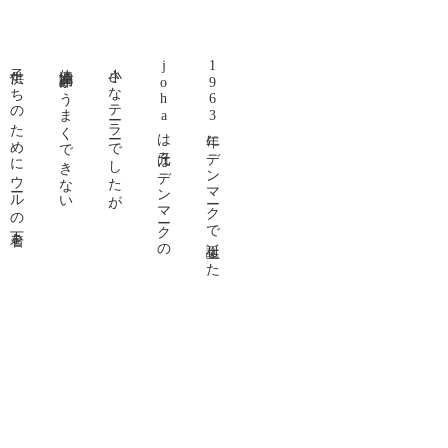
子供たちのためにウールの下着を
体温調節がうまくできない
小さなテーラーでしたが、
johaは元々はデンマークの
1963年にデンマークで誕生した