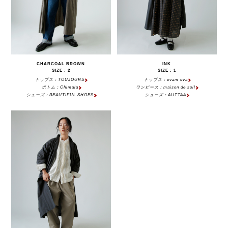
CHARCOAL BROWN
INK
SIZE : 2
SIZE : 1
トップス：TOUJOURS
トップス：evam eva
ボトム：Chimala
ワンピース：maison de soil
シューズ：BEAUTIFUL SHOES
シューズ：AUTTAA