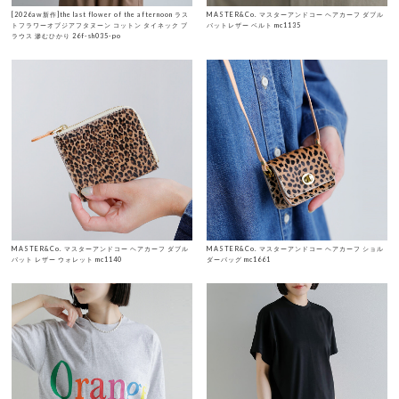
[2026aw新作]the last flower of the afternoon ラス
MASTER&Co. マスターアンドコー ヘアカーフ ダブル
トフラワーオブジアフタヌーン コットン タイネック ブ
バットレザー ベルト mc1135
ラウス 滲むひかり 26f-sh035-po
MASTER&Co. マスターアンドコー ヘアカーフ ダブル
MASTER&Co. マスターアンドコー ヘアカーフ ショル
バット レザー ウォレット mc1140
ダーバッグ mc1661