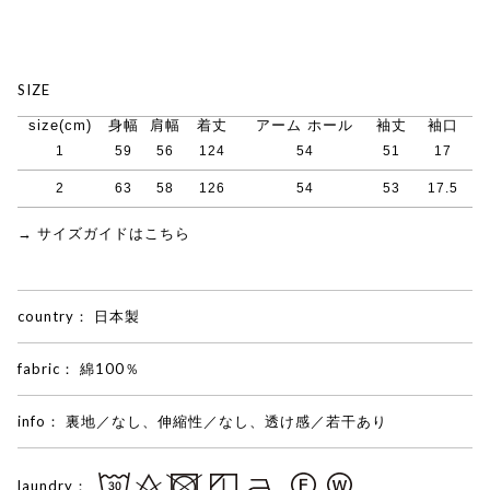
SIZE
size(cm)
身幅
肩幅
着丈
アーム ホール
袖丈
袖口
1
59
56
124
54
51
17
2
63
58
126
54
53
17.5
→ サイズガイドはこちら
country：
日本製
fabric：
綿100％
info：
裏地／なし、伸縮性／なし、透け感／若干あり
laundry：