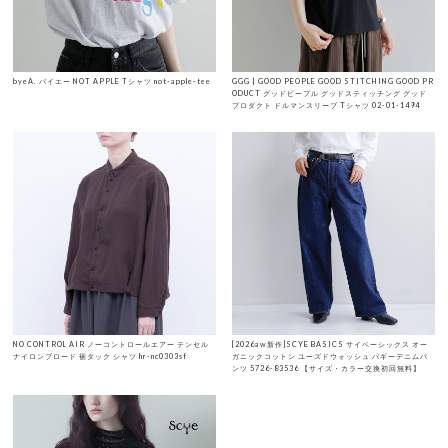
byeA. バイエー NOT APPLE Tシャツ not-apple-tee
GGG | GOOD PEOPLE GOOD STITCHING GOOD PR
ODUCT グッドピープル グッドスティッチング グッド
プロダクト ドルマンスリーブ Tシャツ 02-01-1494
NO CONTROL AIR ノーコントロールエアー テンセル
[2026aw新作]SCYE BASICS サイベーシックス オー
ナイロンブロード 裾タック シャツ hr-nc0303sf
ガニックコットン ユーズドウォッシュ バギーデニムパ
ンツ 5726-83536 【サイズ・カラー交換初回無料】