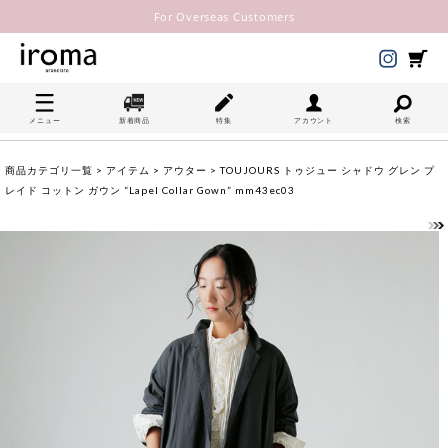
For Overseas Customers
メニュー
新着商品
特集
アカウント
検索
商品カテゴリ一覧
>
アイテム
>
アウター
> TOUJOURS トゥジュー シャドウ グレン プ
レイド コットン ガウン “Lapel Collar Gown” mm43ec03