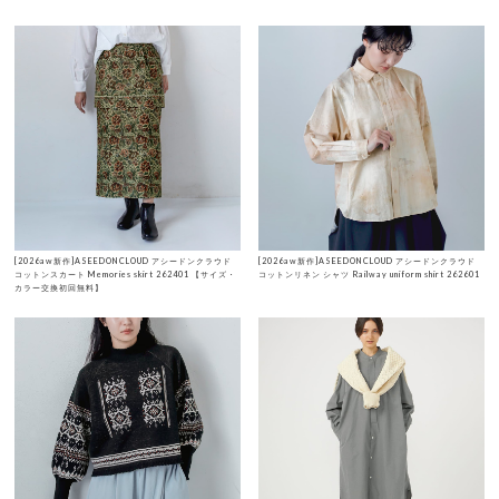
[2026aw新作]ASEEDONCLOUD アシードンクラウド
[2026aw新作]ASEEDONCLOUD アシードンクラウド
コットンスカート Memories skirt 262401 【サイズ・
コットンリネン シャツ Railway uniform shirt 262601
カラー交換初回無料】