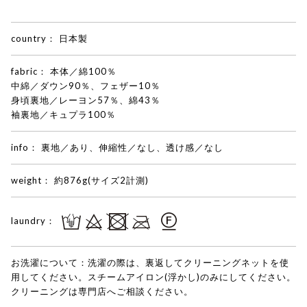
country：
日本製
fabric：
本体／綿100％
中綿／ダウン90％、フェザー10％
身頃裏地／レーヨン57％、綿43％
袖裏地／キュプラ100％
info：
裏地／あり、伸縮性／なし、透け感／なし
weight：
約876g(サイズ2計測)
laundry：
お洗濯について：
洗濯の際は、裏返してクリーニングネットを使
用してください。スチームアイロン(浮かし)のみにしてください。
クリーニングは専門店へご相談ください。