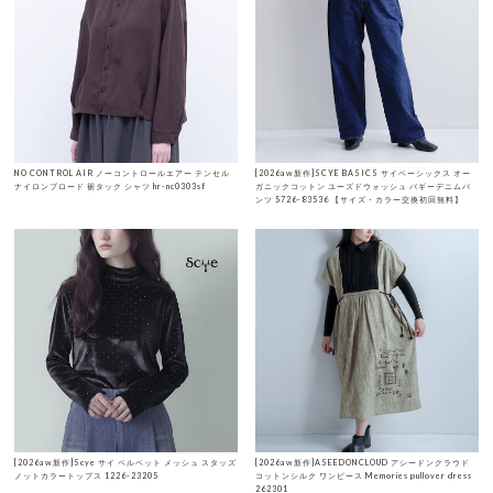
NO CONTROL AIR ノーコントロールエアー テンセル
[2026aw新作]SCYE BASICS サイベーシックス オー
ナイロンブロード 裾タック シャツ hr-nc0303sf
ガニックコットン ユーズドウォッシュ バギーデニムパ
ンツ 5726-83536 【サイズ・カラー交換初回無料】
[2026aw新作]Scye サイ ベルベット メッシュ スタッズ
[2026aw新作]ASEEDONCLOUD アシードンクラウド
ノットカラートップス 1226-23205
コットンシルク ワンピース Memories pullover dress
262301