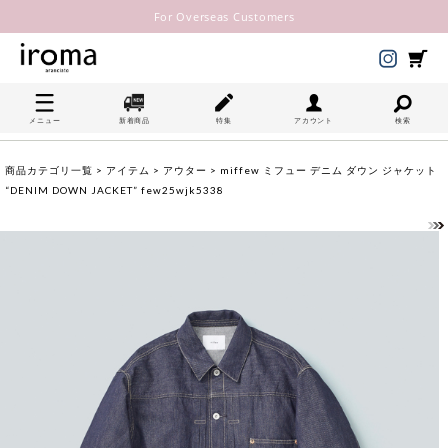
For Overseas Customers
メニュー
新着商品
特集
アカウント
検索
商品カテゴリ一覧
>
アイテム
>
アウター
> miffew ミフュー デニム ダウン ジャケット
“DENIM DOWN JACKET” few25wjk5338