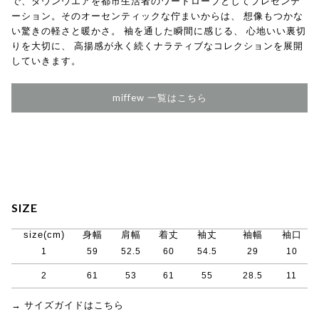
で、ダウンウエアを都市生活者のワードローブとしてプレゼンテ
ーション。そのオーセンティックな佇まいからは、 想像もつかな
い驚きの軽さと暖かさ。 袖を通した瞬間に感じる、 心地いい裏切
りを大切に、 高揚感が永く続くナラティブなコレクションを展開
していきます。
miffew 一覧はこちら
SIZE
size(cm)
身幅
肩幅
着丈
袖丈
袖幅
袖口
1
59
52.5
60
54.5
29
10
2
61
53
61
55
28.5
11
→ サイズガイドはこちら