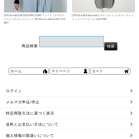
[2026aw新作]ASEEDONCLOUD アシードンクラウド
[2026aw新作]nanamica ナナミカ バンドカラー ウイン
ウール プルオーバーニット Memories pull on knit 262
ド シャツワンピース s26sf085
807
商品検索
ホーム
マイページ
カート
ログイン
メルマガ申込/停止
特定商取引法に基づく表示
送料とお支払い方法について
個人情報の取扱いについて