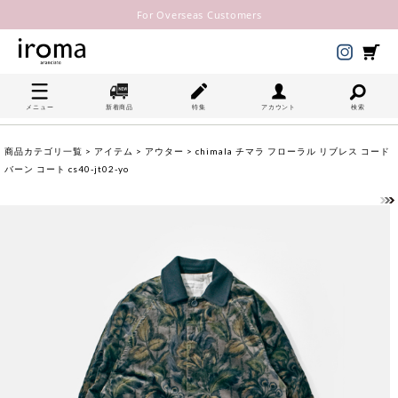
For Overseas Customers
メニュー
新着商品
特集
アカウント
検索
商品カテゴリ一覧
>
アイテム
>
アウター
> chimala チマラ フローラル リブレス コード
バーン コート cs40-jt02-yo