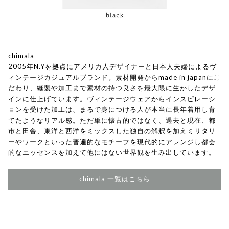
chimala
2005年N.Yを拠点にアメリカ人デザイナーと日本人夫婦によるヴ
ィンテージカジュアルブランド。素材開発からmade in japanにこ
だわり、縫製や加工まで素材の持つ良さを最大限に生かしたデザ
インに仕上げています。ヴィンテージウェアからインスピレーシ
ョンを受けた加工は、まるで身につける人が本当に長年着用し育
てたようなリアル感。ただ単に懐古的ではなく、過去と現在、都
市と田舎、東洋と西洋をミックスした独自の解釈を加えミリタリ
ーやワークといった普遍的なモチーフを現代的にアレンジし都会
的なエッセンスを加えて他にはない世界観を生み出しています。
chimala 一覧はこちら