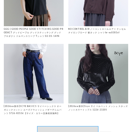
GGG | GOOD PEOPLE GOOD STITCHING GOOD PR
NO CONTROL AIR ノーコントロールエアー テンセル
ODUCT グッドピープル グッドスティッチング グッド
ナイロンブロード 裾タック シャツ hr-nc0303sf
プロダクト ドルマンスリーブ Tシャツ 02-01-1494
[2026aw新作]SCYE BASICS サイベーシックス オー
[2026aw新作]Scye サイ ベルベット メッシュ スタッズ
ガニックコットン ユーズドウォッシュ バギーデニムパ
ノットカラートップス 1226-23205
ンツ 5726-83536 【サイズ・カラー交換初回無料】