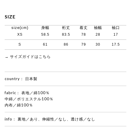
SIZE
size(cm)
身幅
裄丈
着丈
袖幅
袖口
XS
58.5
83.5
78
28
17
S
61
86
79
30
17.5
→ サイズガイドはこちら
country：
日本製
fabric：
表地／綿100％
中綿／ポリエステル100％
内布／綿100％
info：
裏地／あり、伸縮性／なし、透け感／なし