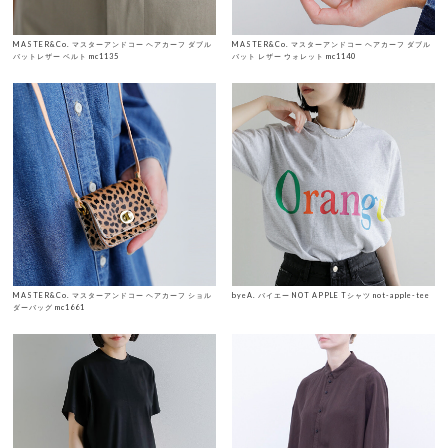
MASTER&Co. マスターアンドコー ヘアカーフ ダブル
MASTER&Co. マスターアンドコー ヘアカーフ ダブル
バットレザー ベルト mc1135
バット レザー ウォレット mc1140
MASTER&Co. マスターアンドコー ヘアカーフ ショル
byeA. バイエー NOT APPLE Tシャツ not-apple-tee
ダーバッグ mc1661