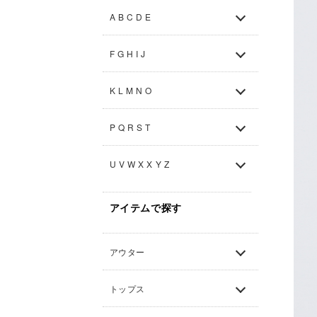
A B C D E
F G H I J
K L M N O
P Q R S T
U V W X X Y Z
アイテムで探す
アウター
トップス