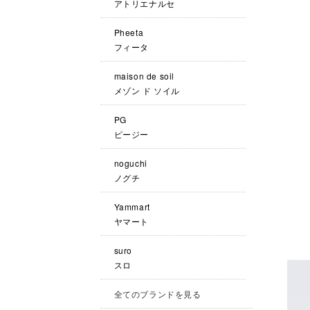
アトリエナルセ
Pheeta
フィータ
maison de soil
メゾン ド ソイル
PG
ピージー
noguchi
ノグチ
Yammart
ヤマート
suro
スロ
全てのブランドを見る