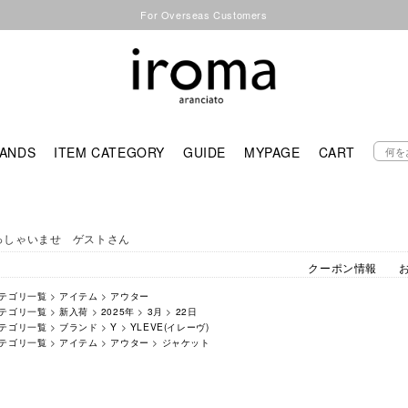
For Overseas Customers
ANDS
ITEM CATEGORY
GUIDE
MYPAGE
CART
っしゃいませ ゲストさん
クーポン情報
テゴリ一覧
>
アイテム
>
アウター
テゴリ一覧
>
新入荷
>
2025年
>
3月
>
22日
テゴリ一覧
>
ブランド
>
Y
>
YLEVE(イレーヴ)
テゴリ一覧
>
アイテム
>
アウター
>
ジャケット