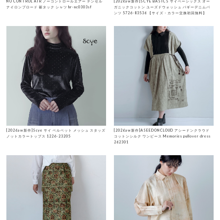
NO CONTROL AIR ノーコントロールエアー テンセル
[2026aw新作]SCYE BASICS サイベーシックス オー
ナイロンブロード 裾タック シャツ hr-nc0303sf
ガニックコットン ユーズドウォッシュ バギーデニムパ
ンツ 5726-83536 【サイズ・カラー交換初回無料】
[2026aw新作]Scye サイ ベルベット メッシュ スタッズ
[2026aw新作]ASEEDONCLOUD アシードンクラウド
ノットカラートップス 1226-23205
コットンシルク ワンピース Memories pullover dress
262301