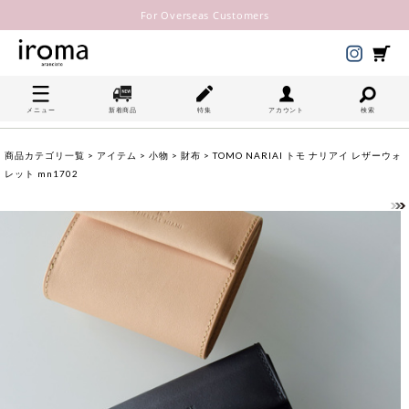
For Overseas Customers
メニュー
新着商品
特集
アカウント
検索
商品カテゴリ一覧
>
アイテム
>
小物
>
財布
> TOMO NARIAI トモ ナリアイ レザーウォ
レット mn1702