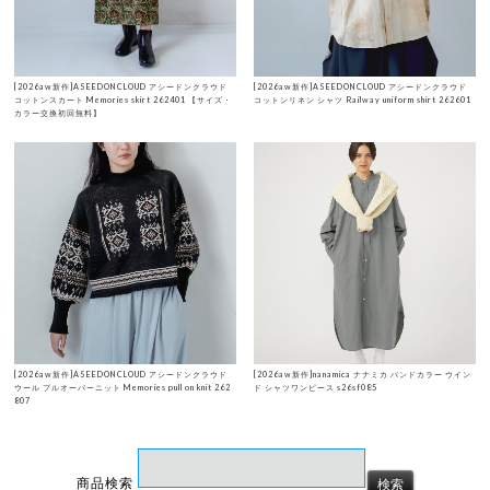
[2026aw新作]ASEEDONCLOUD アシードンクラウド
[2026aw新作]ASEEDONCLOUD アシードンクラウド
コットンスカート Memories skirt 262401 【サイズ・
コットンリネン シャツ Railway uniform shirt 262601
カラー交換初回無料】
[2026aw新作]ASEEDONCLOUD アシードンクラウド
[2026aw新作]nanamica ナナミカ バンドカラー ウイン
ウール プルオーバーニット Memories pull on knit 262
ド シャツワンピース s26sf085
807
商品検索