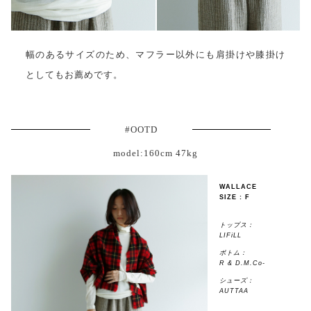
幅のあるサイズのため、マフラー以外にも肩掛けや膝掛け
としてもお薦めです。
#OOTD
model:160cm 47kg
WALLACE
SIZE : F
トップス：
LIFiLL
ボトム：
R & D.M.Co-
シューズ：
AUTTAA