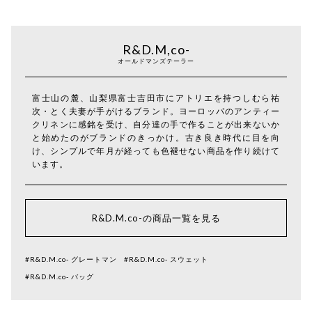
R&D.M,co-
オールドマンズテーラー
富士山の麓、山梨県富士吉田市にアトリエを持つしむら祐
次・とく夫妻が手がけるブランド。ヨーロッパのアンティー
クリネンに感銘を受け、自分達の手で作ることが出来ないか
と始めたのがブランドのきっかけ。古き良き時代に目を向
け、シンプルで年月が経っても色褪せない商品を作り続けて
います。
R&D.M.co-の商品一覧を見る
#R&D.M.co- グレートマン
#R&D.M.co- スウェット
#R&D.M.co- バッグ