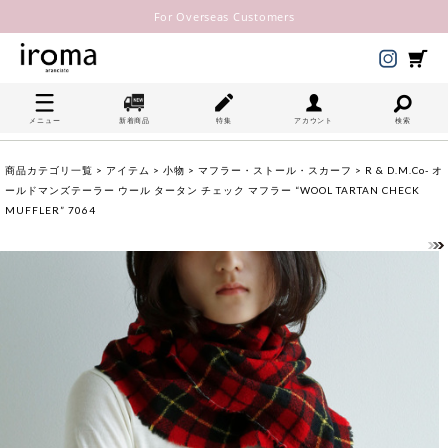
For Overseas Customers
メニュー
新着商品
特集
アカウント
検索
商品カテゴリ一覧
>
アイテム
>
小物
>
マフラー・ストール・スカーフ
> R & D.M.Co- オ
ールドマンズテーラー ウール タータン チェック マフラー “WOOL TARTAN CHECK
MUFFLER” 7064