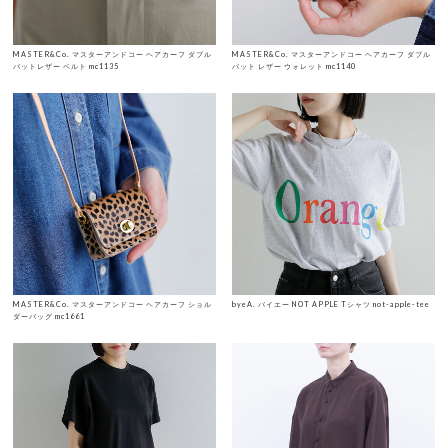
MASTER&Co. マスターアンドコー ヘアカーフ ダブル
MASTER&Co. マスターアンドコー ヘアカーフ ダブル
バットレザー ベルト mc1135
バット レザー ウォレット mc1140
MASTER&Co. マスターアンドコー ヘアカーフ ショル
byeA. バイエー NOT APPLE Tシャツ not-apple-tee
ダーバッグ mc1661