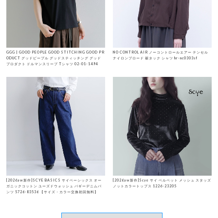
GGG | GOOD PEOPLE GOOD STITCHING GOOD PR
NO CONTROL AIR ノーコントロールエアー テンセル
ODUCT グッドピープル グッドスティッチング グッド
ナイロンブロード 裾タック シャツ hr-nc0303sf
プロダクト ドルマンスリーブ Tシャツ 02-01-1494
[2026aw新作]SCYE BASICS サイベーシックス オー
[2026aw新作]Scye サイ ベルベット メッシュ スタッズ
ガニックコットン ユーズドウォッシュ バギーデニムパ
ノットカラートップス 1226-23205
ンツ 5726-83536 【サイズ・カラー交換初回無料】