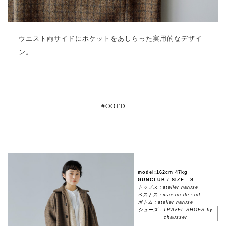
ウエスト両サイドにポケットをあしらった実用的なデザイ
ン。
#OOTD
model:162cm 47kg
GUNCLUB / SIZE : S
トップス：atelier naruse
ベストス：maison de soil
ボトム：atelier naruse
シューズ：TRAVEL SHOES by
chausser