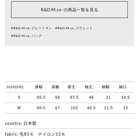
R&D.M.co-の商品一覧を見る
#R&D.M.co- グレートマン
#R&D.M.co- スウェット
#R&D.M.co- バッグ
size(cm)
身幅
肩幅
着丈
袖丈
袖幅
袖口
S
65.5
66
97.5
46
21
14.5
M
66.5
67
102
46.5
21.5
15
country: 日本製
fabric: 毛85％ ナイロン15％