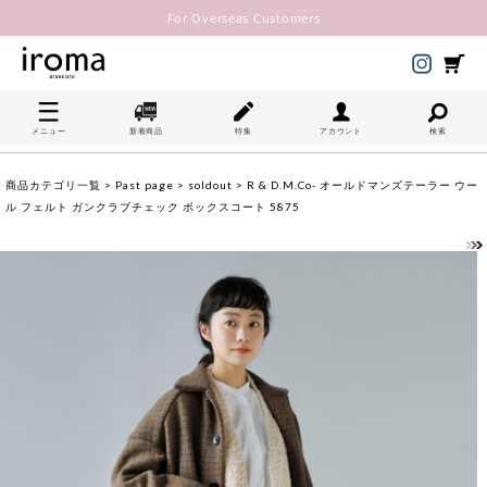
For Overseas Customers
メニュー
新着商品
特集
アカウント
検索
商品カテゴリ一覧
>
Past page
>
soldout
> R & D.M.Co- オールドマンズテーラー ウー
ル フェルト ガンクラブチェック ボックスコート 5875