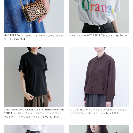
MASTER&Co. マスターアンドコー ヘアカーフ ショル
byeA. バイエー NOT APPLE Tシャツ not-apple-tee
ダーバッグ mc1661
GGG | GOOD PEOPLE GOOD STITCHING GOOD PR
NO CONTROL AIR ノーコントロールエアー テンセル
ODUCT グッドピープル グッドスティッチング グッド
ナイロンブロード 裾タック シャツ hr-nc0303sf
プロダクト ドルマンスリーブ Tシャツ 02-01-1494