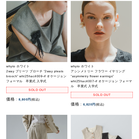
whyto ホワイト
whyto ホワイト
2way プリーツ ブローチ “2way pleats
アシンメトリー フラワー イヤリング
brooch” wht25hac4009-rf オケージョン
“asymmetry flower earrings”
フォーマル 卒業式 入学式
wht25hac4007-rf オケージョン フォーマ
ル 卒業式 入学式
SOLD OUT
SOLD OUT
価格 :
8,800円
(税込)
価格 :
6,820円
(税込)