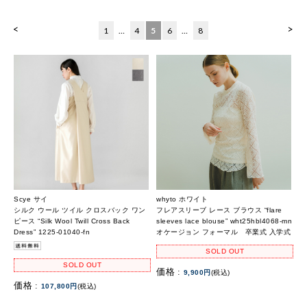
<
>
1
…
4
5
6
…
8
Scye サイ
whyto ホワイト
シルク ウール ツイル クロスバック ワン
フレアスリーブ レース ブラウス “flare
ピース “Silk Wool Twill Cross Back
sleeves lace blouse” wht25hbl4068-mn
Dress” 1225-01040-fn
オケージョン フォーマル 卒業式 入学式
SOLD OUT
SOLD OUT
価格 :
9,900円
(税込)
価格 :
107,800円
(税込)