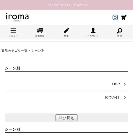
For Overseas Customers
メニュー
新着商品
特集
アカウント
検索
商品カテゴリ一覧
> シーン別
シーン別
TRIP
おでかけ
並び替え
シーン別