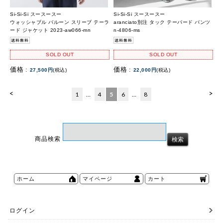
Si-Si-Si スースースー
Si-Si-Si スースースー
ウォッシャブル バルーン スリーブ テーラ
aranciato別注 タック テーパード パンツ
ード ジャケット 2023-aw066-mn
n-4806-ms
SOLD OUT
SOLD OUT
価格 :
価格 :
27,500円
(税込)
22,000円
(税込)
<
>
1
…
4
5
6
…
8
商品検索
ホーム
マイページ
カート
ログイン