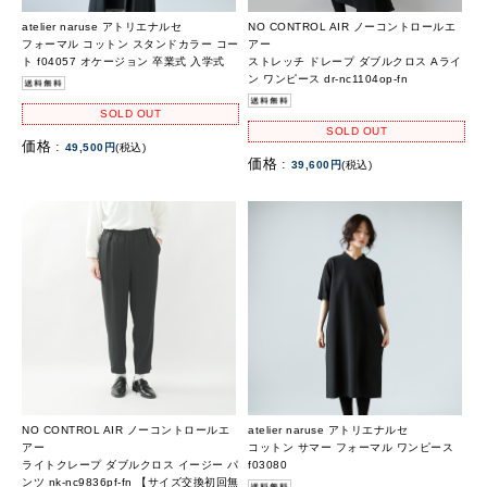
atelier naruse アトリエナルセ
NO CONTROL AIR ノーコントロールエ
フォーマル コットン スタンドカラー コー
アー
ト f04057 オケージョン 卒業式 入学式
ストレッチ ドレープ ダブルクロス Aライ
ン ワンピース dr-nc1104op-fn
SOLD OUT
SOLD OUT
価格 :
49,500円
(税込)
価格 :
39,600円
(税込)
NO CONTROL AIR ノーコントロールエ
atelier naruse アトリエナルセ
アー
コットン サマー フォーマル ワンピース
ライトクレープ ダブルクロス イージー パ
f03080
ンツ nk-nc9836pf-fn 【サイズ交換初回無