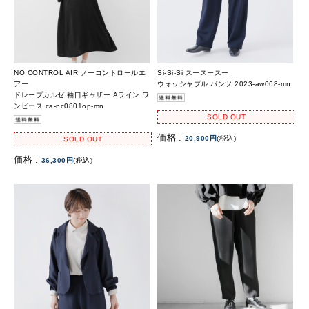
NO CONTROL AIR ノーコントロールエ
Si-Si-Si スースースー
アー
ウォッシャブル パンツ 2023-aw068-mn
ドレープカルゼ 袖口ギャザー Aライン ワ
ンピース ca-nc0801op-mn
SOLD OUT
価格 :
20,900円
(税込)
SOLD OUT
価格 :
36,300円
(税込)