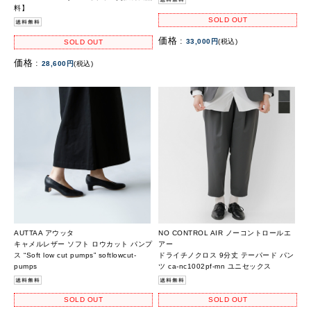
料】
SOLD OUT
価格 :
33,000円
(税込)
SOLD OUT
価格 :
28,600円
(税込)
AUTTAA アウッタ
NO CONTROL AIR ノーコントロールエ
キャメルレザー ソフト ロウカット パンプ
アー
ス “Soft low cut pumps” softlowcut-
ドライチノクロス 9分丈 テーパード パン
pumps
ツ ca-nc1002pf-mn ユニセックス
SOLD OUT
SOLD OUT