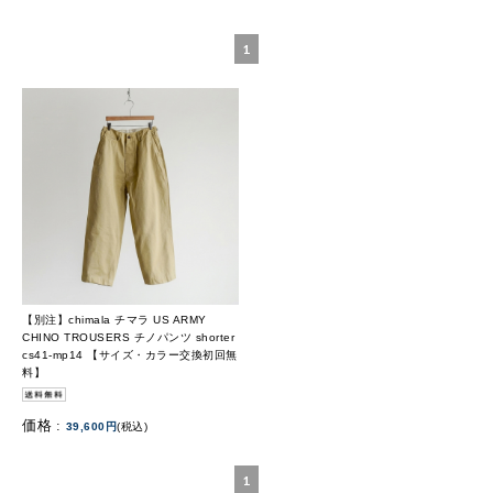
1
【別注】chimala チマラ US ARMY
CHINO TROUSERS チノパンツ shorter
cs41-mp14 【サイズ・カラー交換初回無
料】
価格 :
39,600円
(税込)
1