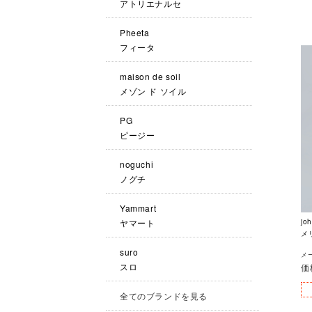
アトリエナルセ
Pheeta
フィータ
maison de soil
メゾン ド ソイル
PG
ピージー
noguchi
ノグチ
Yammart
ヤマート
jo
メリ
suro
メー
スロ
価
全てのブランドを見る