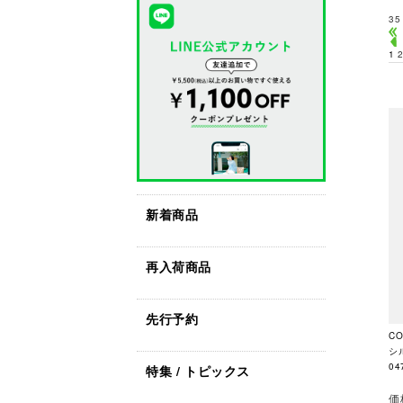
35
1
新着商品
再入荷商品
先行予約
C
シ
04
特集 / トピックス
価