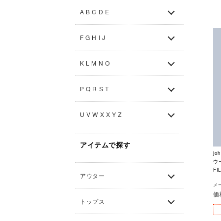
A B C D E
F G H I J
K L M N O
P Q R S T
U V W X X Y Z
アイテムで探す
jo
ウ
FI
アウター
メー
価
トップス