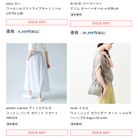
joha ヨハ
Si-Si-Si スースースー
ウールシルクストライプキャミソール
デニム オーバーオール n-609-yh
10753-196
SOLD OUT
SOLD OUT
価格 :
6,160円
(税込)
価格 :
26,400円
(税込)
atelier naruse アトリエナルセ
irose イロセ
コットン パッチ ポケット スカート
ウォッシュド カウレザー ネット ショルダ
f06028
ーバッグS bag-n10-s-kk
SOLD OUT
SOLD OUT