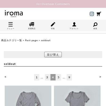
For Overseas Customers
メニュー
新着商品
特集
アカウント
検索
商品カテゴリ一覧
>
Past page
> soldout
並び替え
soldout
<
>
1
…
3
4
5
…
9