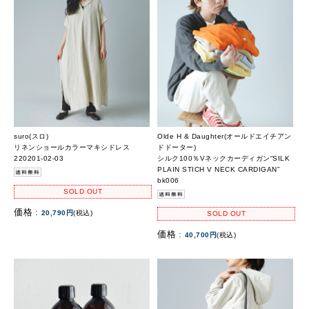
suro(スロ)
Olde H & Daughter(オールドエイチアン
リネンショールカラーマキシドレス
ドドーター)
220201-02-03
シルク100％Vネックカーディガン“SILK
PLAIN STICH V NECK CARDIGAN”
bk006
SOLD OUT
価格 :
20,790円
(税込)
SOLD OUT
価格 :
40,700円
(税込)