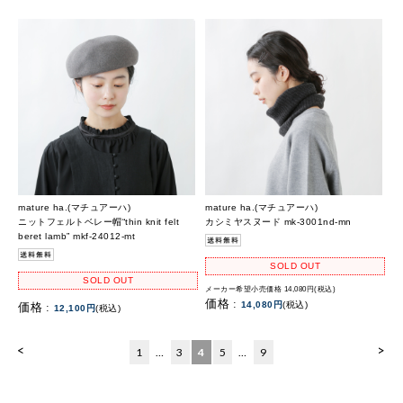
mature ha.(マチュアーハ)
mature ha.(マチュアーハ)
ニットフェルトベレー帽“thin knit felt
カシミヤスヌード mk-3001nd-mn
beret lamb” mkf-24012-mt
SOLD OUT
SOLD OUT
メーカー希望小売価格 14,080円(税込)
価格 :
14,080円
(税込)
価格 :
12,100円
(税込)
<
>
1
…
3
4
5
…
9