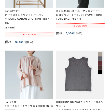
sonor(ソナー)
R & D.M.Co-(オールドマンズテーラー)
ピッグスキンラウンドトートバッ
ロゴプリントトートバッグ“OMT PRINT
ク“SOME CORON CHU” some-coron-
TOTE BAG” 783-4-5
chu
SOLD OUT
価格 :
9,900円
(税込)
SOLD OUT
価格 :
36,300円
(税込)
suro(スロ)
COCOONA SKINWEAR(コクーナスキン
Yヨークスモックブラウス 220101-02-03
ウェア)
シルク天竺タンクトップ bd18-047-tr