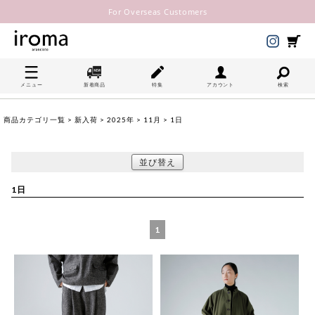
For Overseas Customers
メニュー
新着商品
特集
アカウント
検索
商品カテゴリ一覧
>
新入荷
>
2025年
>
11月
> 1日
並び替え
1日
1