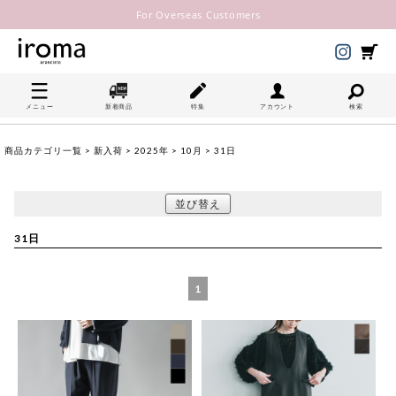
For Overseas Customers
メニュー
新着商品
特集
アカウント
検索
商品カテゴリ一覧
>
新入荷
>
2025年
>
10月
> 31日
並び替え
31日
1