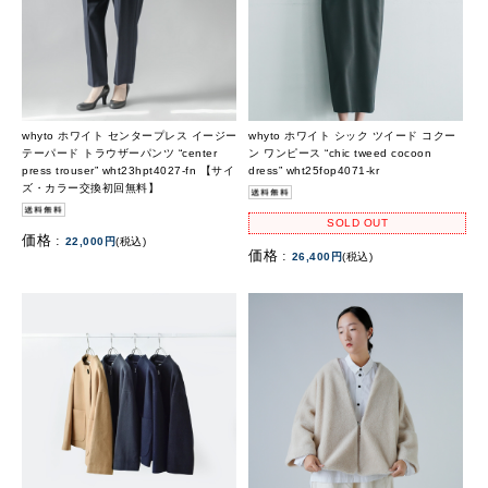
whyto ホワイト センタープレス イージー
whyto ホワイト シック ツイード コクー
テーパード トラウザーパンツ “center
ン ワンピース “chic tweed cocoon
press trouser” wht23hpt4027-fn 【サイ
dress” wht25fop4071-kr
ズ・カラー交換初回無料】
SOLD OUT
価格 :
22,000円
(税込)
価格 :
26,400円
(税込)