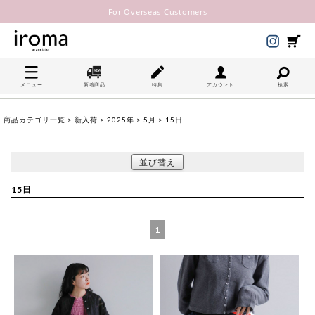
For Overseas Customers
メニュー
新着商品
特集
アカウント
検索
商品カテゴリ一覧
>
新入荷
>
2025年
>
5月
> 15日
並び替え
15日
1