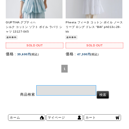
GUPTIHA グプティハ
Pheeta フィータ コットン ボイル ノース
シルク コットン ソフト ボイル ラバリ シ
リーブ ロング ドレス “Billi” ph013c-28-
ャツ 13127-045
kk
SOLD OUT
SOLD OUT
価格 :
価格 :
39,600円
(税込)
47,300円
(税込)
1
商品検索
ホーム
マイページ
カート