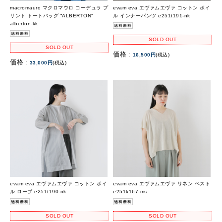
macromauro マクロマウロ コーデュラ プ
evam eva エヴァムエヴァ コットン ボイ
リント トートバッグ “ALBERTON”
ル インナーパンツ e251t191-nk
alberton-kk
SOLD OUT
SOLD OUT
価格 :
16,500円
(税込)
価格 :
33,000円
(税込)
evam eva エヴァムエヴァ コットン ボイ
evam eva エヴァムエヴァ リネン ベスト
ル ローブ e251t190-nk
e251k167-ms
SOLD OUT
SOLD OUT