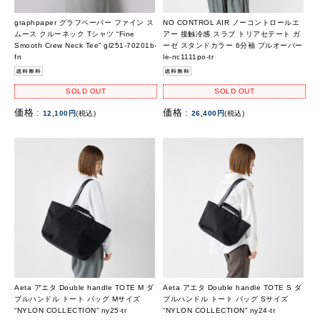
graphpaper グラフペーパー ファイン ス
NO CONTROL AIR ノーコントロールエ
ムース クルーネック Tシャツ “Fine
アー 接触冷感 スラブ トリアセテート ガ
Smooth Crew Neck Tee” gl251-70201b-
ーゼ スタンドカラー 6分袖 プルオーバー
fn
le-nc1111po-tr
SOLD OUT
SOLD OUT
価格 :
価格 :
12,100円
(税込)
26,400円
(税込)
Aeta アエタ Double handle TOTE M ダ
Aeta アエタ Double handle TOTE S ダ
ブルハンドル トート バッグ Mサイズ
ブルハンドル トート バッグ Sサイズ
“NYLON COLLECTION” ny25-tr
“NYLON COLLECTION” ny24-tr