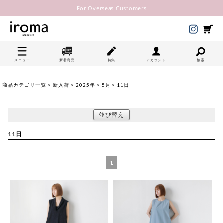
For Overseas Customers
メニュー
新着商品
特集
アカウント
検索
商品カテゴリ一覧
>
新入荷
>
2025年
>
5月
> 11日
並び替え
11日
1