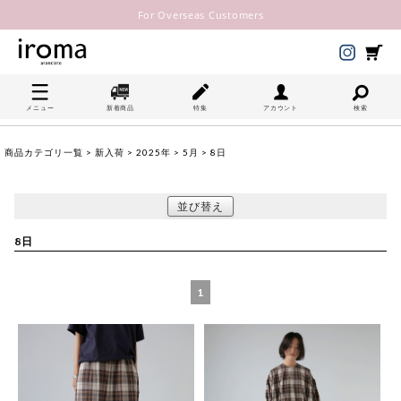
For Overseas Customers
メニュー
新着商品
特集
アカウント
検索
商品カテゴリ一覧
>
新入荷
>
2025年
>
5月
> 8日
並び替え
8日
1