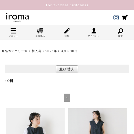
For Overseas Customers
メニュー
新着商品
特集
アカウント
検索
商品カテゴリ一覧
>
新入荷
>
2025年
>
4月
> 10日
並び替え
10日
1