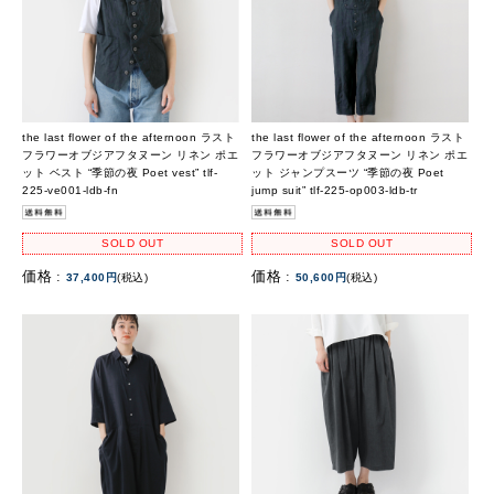
the last flower of the afternoon ラスト
the last flower of the afternoon ラスト
フラワーオブジアフタヌーン リネン ポエ
フラワーオブジアフタヌーン リネン ポエ
ット ベスト “季節の夜 Poet vest” tlf-
ット ジャンプスーツ “季節の夜 Poet
225-ve001-ldb-fn
jump suit” tlf-225-op003-ldb-tr
SOLD OUT
SOLD OUT
価格 :
価格 :
37,400円
(税込)
50,600円
(税込)