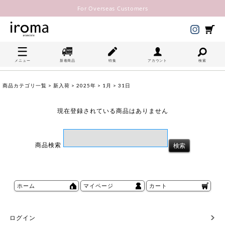
For Overseas Customers
メニュー
新着商品
特集
アカウント
検索
商品カテゴリ一覧
>
新入荷
>
2025年
>
1月
> 31日
現在登録されている商品はありません
商品検索
ホーム
マイページ
カート
ログイン