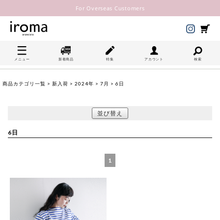
For Overseas Customers
メニュー
新着商品
特集
アカウント
検索
商品カテゴリ一覧
>
新入荷
>
2024年
>
7月
> 6日
並び替え
6日
1