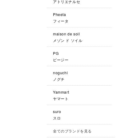
アトリエナルセ
Pheeta
フィータ
maison de soil
メゾン ド ソイル
PG
ピージー
noguchi
ノグチ
Yammart
ヤマート
suro
スロ
全てのブランドを見る