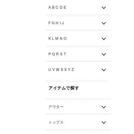
A B C D E
F G H I J
K L M N O
P Q R S T
U V W X X Y Z
アイテムで探す
アウター
トップス