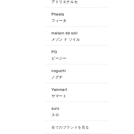
アトリエナルセ
Pheeta
フィータ
maison de soil
メゾン ド ソイル
PG
ピージー
noguchi
ノグチ
Yammart
ヤマート
suro
スロ
全てのブランドを見る