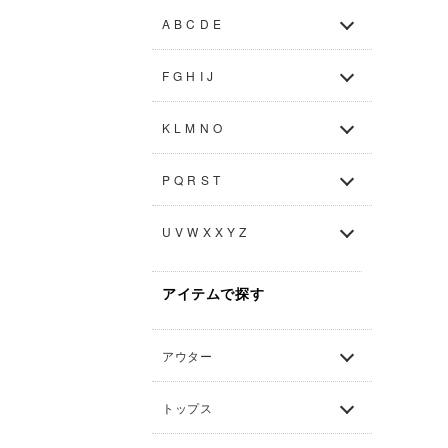
A B C D E
F G H I J
K L M N O
P Q R S T
U V W X X Y Z
アイテムで探す
アウター
トップス