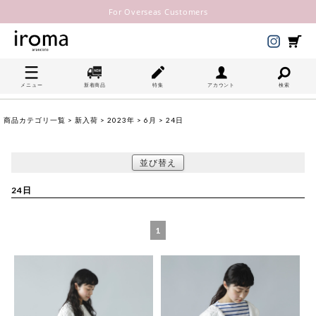
For Overseas Customers
メニュー
新着商品
特集
アカウント
検索
商品カテゴリ一覧
>
新入荷
>
2023年
>
6月
> 24日
並び替え
24日
1