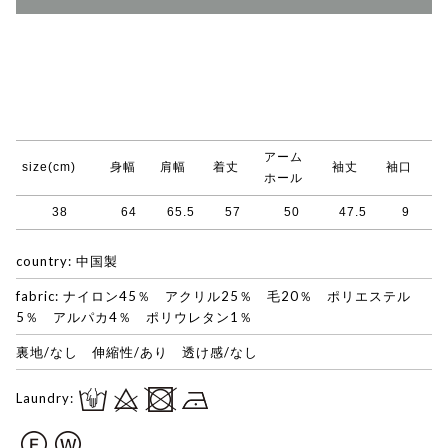
アーム
size(cm)
身幅
肩幅
着丈
袖丈
袖口
ホール
38
64
65.5
57
50
47.5
9
country: 中国製
fabric: ナイロン45％ アクリル25％ 毛20％ ポリエステル
5％ アルパカ4％ ポリウレタン1％
裏地/なし 伸縮性/あり 透け感/なし
Laundry: