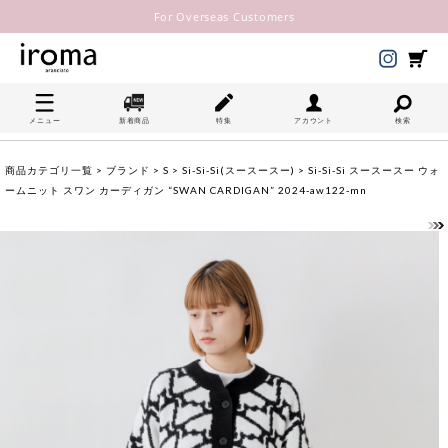
For Overseas Customers
メニュー
新着商品
特集
アカウント
検索
商品カテゴリ一覧
>
ブランド
>
S
>
Si-Si-Si(スースースー)
> Si-Si-Si スースースー ウォ
ームニット スワン カーディガン “SWAN CARDIGAN” 2024-aw122-mn