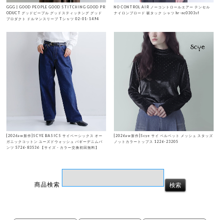
GGG | GOOD PEOPLE GOOD STITCHING GOOD PR
NO CONTROL AIR ノーコントロールエアー テンセル
ODUCT グッドピープル グッドスティッチング グッド
ナイロンブロード 裾タック シャツ hr-nc0303sf
プロダクト ドルマンスリーブ Tシャツ 02-01-1494
[2026aw新作]SCYE BASICS サイベーシックス オー
[2026aw新作]Scye サイ ベルベット メッシュ スタッズ
ガニックコットン ユーズドウォッシュ バギーデニムパ
ノットカラートップス 1226-23205
ンツ 5726-83536 【サイズ・カラー交換初回無料】
商品検索