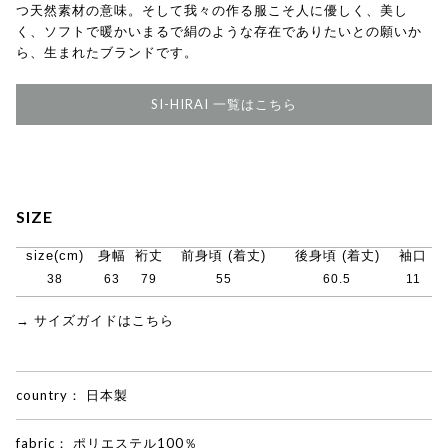
つ天然素材の意味。そして我々の作る服こそ人に優しく、美し
く、ソフトで暖かいまるで絹のような存在でありたいとの願いか
ら、生まれたブランドです。
SI-HIRAI 一覧はこちら
SIZE
size(cm)
身幅
裄丈
前身頃 (着丈)
後身頃 (着丈)
袖口
38
63
79
55
60.5
11
→ サイズガイドはこちら
country：
日本製
fabric：
ポリエステル100％