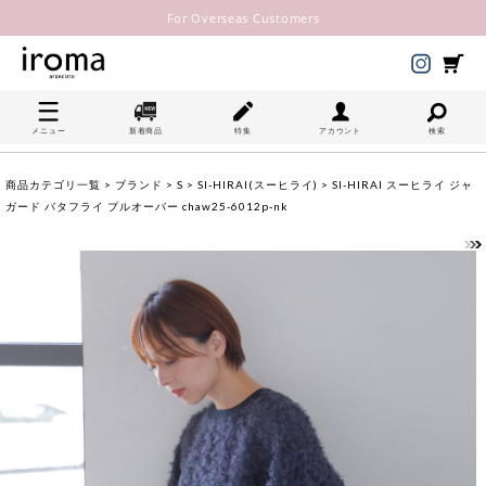
For Overseas Customers
メニュー
新着商品
特集
アカウント
検索
商品カテゴリ一覧
>
ブランド
>
S
>
SI-HIRAI(スーヒライ)
> SI-HIRAI スーヒライ ジャ
ガード バタフライ プルオーバー chaw25-6012p-nk