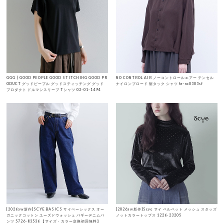
GGG | GOOD PEOPLE GOOD STITCHING GOOD PR
NO CONTROL AIR ノーコントロールエアー テンセル
ODUCT グッドピープル グッドスティッチング グッド
ナイロンブロード 裾タック シャツ hr-nc0303sf
プロダクト ドルマンスリーブ Tシャツ 02-01-1494
[2026aw新作]SCYE BASICS サイベーシックス オー
[2026aw新作]Scye サイ ベルベット メッシュ スタッズ
ガニックコットン ユーズドウォッシュ バギーデニムパ
ノットカラートップス 1226-23205
ンツ 5726-83536 【サイズ・カラー交換初回無料】