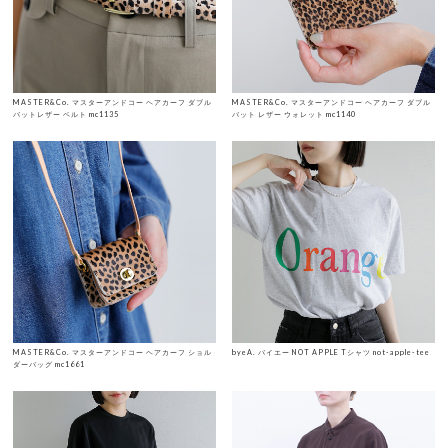
MASTER&Co. マスターアンドコー ヘアカーフ ダブル
MASTER&Co. マスターアンドコー ヘアカーフ ダブル
バットレザー ベルト mc1135
バット レザー ウォレット mc1140
MASTER&Co. マスターアンドコー ヘアカーフ ショル
byeA. バイエー NOT APPLE Tシャツ not-apple-tee
ダーバッグ mc1661