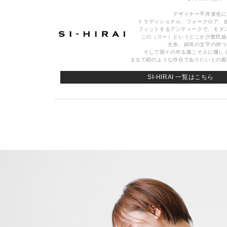
デザイナー平井達也に
トラディショナル、フォークロア、
フィットするアンティークで、モダ
この（スー）というどこか少数民族
生糸、絹等の文字の持つ
そして我々の作る服こそ人に優し
まるで絹のような存在でありたいとの願
SI-HIRAI 一覧はこちら