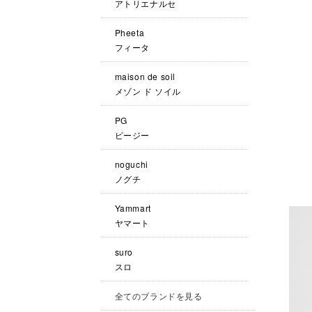
アトリエナルセ
Pheeta
フィータ
maison de soil
メゾン ド ソイル
PG
ピージー
noguchi
ノグチ
Yammart
ヤマート
suro
スロ
全てのブランドを見る