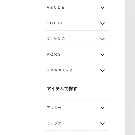
A B C D E
F G H I J
K L M N O
P Q R S T
U V W X X Y Z
アイテムで探す
アウター
トップス