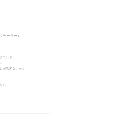
ンズテーラー)
ブランド。
に
とが出来ないかと
ない