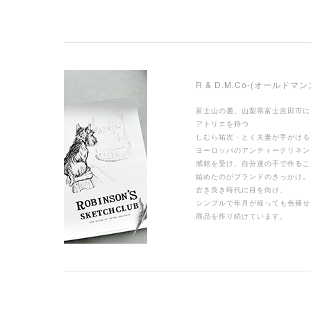
R & D.M.Co-(オールドマ
富士山の麓、山梨県富士吉田市に
アトリエを持つ
しむら祐次・とく夫妻が手がける
ヨーロッパのアンティークリネン
感銘を受け、自分達の手で作るこ
始めたのがブランドのきっかけ。
古き良き時代に目を向け、
シンプルで年月が経っても色褪せ
商品を作り続けています。