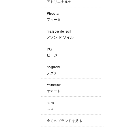
アトリエナルセ
Pheeta
フィータ
maison de soil
メゾン ド ソイル
PG
ピージー
noguchi
ノグチ
Yammart
ヤマート
suro
スロ
全てのブランドを見る