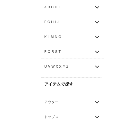
A B C D E
F G H I J
K L M N O
P Q R S T
U V W X X Y Z
アイテムで探す
アウター
トップス