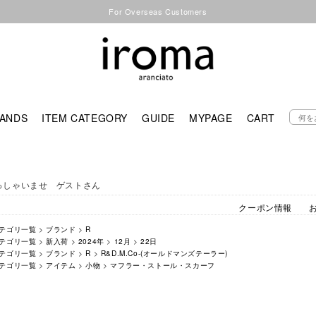
For Overseas Customers
ANDS
ITEM CATEGORY
GUIDE
MYPAGE
CART
っしゃいませ ゲストさん
クーポン情報
テゴリ一覧
>
ブランド
>
R
テゴリ一覧
>
新入荷
>
2024年
>
12月
>
22日
テゴリ一覧
>
ブランド
>
R
>
R&D.M.Co-(オールドマンズテーラー)
テゴリ一覧
>
アイテム
>
小物
>
マフラー・ストール・スカーフ