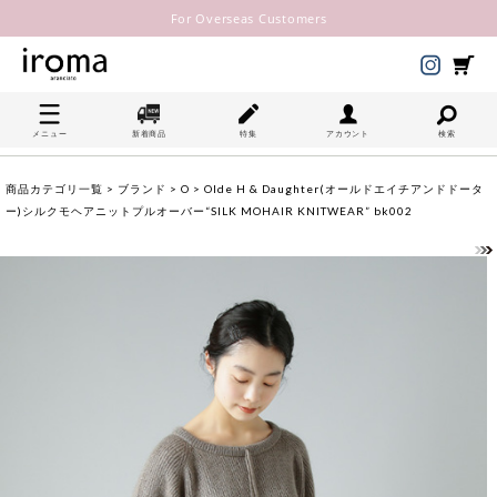
For Overseas Customers
メニュー
新着商品
特集
アカウント
検索
商品カテゴリ一覧
>
ブランド
>
O
> Olde H & Daughter(オールドエイチアンドドータ
ー)シルクモヘアニットプルオーバー“SILK MOHAIR KNITWEAR” bk002