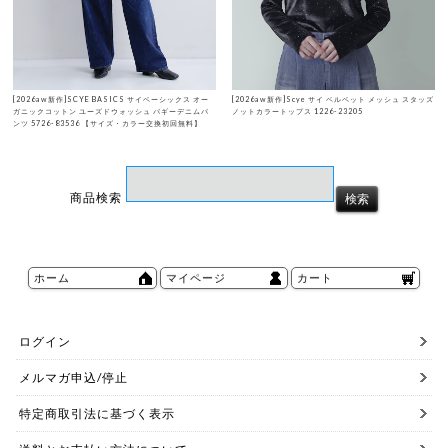
[2026aw新作]SCYE BASICS サイベーシックス オー
[2026aw新作]Scye サイ ベルベット メッシュ スタッズ
ガニックコットン ユーズドウォッシュ バギーデニムパ
ノットカラートップス 1226-23205
ンツ 5726-83536 【サイズ・カラー交換初回無料】
商品検索
ホーム
マイページ
カート
ログイン
メルマガ申込/停止
特定商取引法に基づく表示