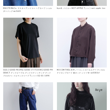
MASTER&Co. マスターアンドコー ヘアカーフ ショル
byeA. バイエー NOT APPLE Tシャツ not-apple-tee
ダーバッグ mc1661
GGG | GOOD PEOPLE GOOD STITCHING GOOD PR
NO CONTROL AIR ノーコントロールエアー テンセル
ODUCT グッドピープル グッドスティッチング グッド
ナイロンブロード 裾タック シャツ hr-nc0303sf
プロダクト ドルマンスリーブ Tシャツ 02-01-1494