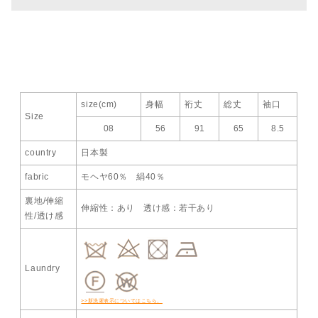
size(cm)
身幅
裄丈
総丈
袖口
Size
08
56
91
65
8.5
country
日本製
fabric
モヘヤ60％ 絹40％
裏地/伸縮
伸縮性：あり 透け感：若干あり
性/透け感
Laundry
>>新洗濯表示についてはこちら。