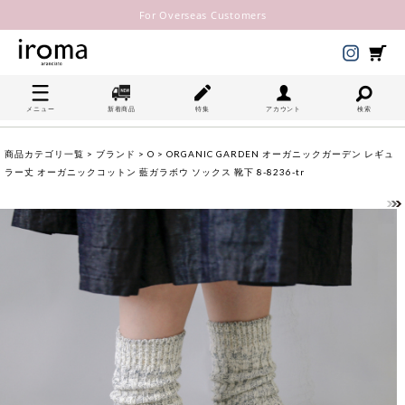
For Overseas Customers
メニュー
新着商品
特集
アカウント
検索
商品カテゴリ一覧
>
ブランド
>
O
> ORGANIC GARDEN オーガニックガーデン レギュ
ラー丈 オーガニックコットン 藍ガラボウ ソックス 靴下 8-8236-tr