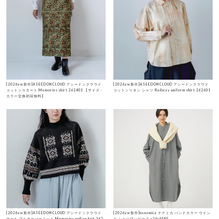
[2026aw新作]ASEEDONCLOUD アシードンクラウド
[2026aw新作]ASEEDONCLOUD アシードンクラウド
コットンスカート Memories skirt 262401 【サイズ・
コットンリネン シャツ Railway uniform shirt 262601
カラー交換初回無料】
[2026aw新作]ASEEDONCLOUD アシードンクラウド
[2026aw新作]nanamica ナナミカ バンドカラー ウイン
ウール プルオーバーニット Memories pull on knit 262
ド シャツワンピース s26sf085