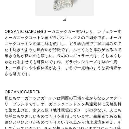
ORGANIC GARDEN(オーガニックガーデン)より、レギュラー丈
オーガニックコットン藍ガラボウソックスのご紹介です。オーガ
ニックコットンの落ち綿を使用し、ガラ紡績機で丁寧に編み立て
た手紡ぎのような風合いが特徴です。ふっくらと厚みがあるので
履き心地が良いのも嬉しい。長めのレギュラー丈は、くしゅくし
ゅとたるませても可愛いですね。ガラボウシリーズは糸の性質
上、一点ずつやや個体差があり、まるで一点物のような表情豊か
さも魅力です。
ORGANICGARDEN
私たちオーガニックガーデンは関西の工場５社からなるファクト
リーブランドです。オーガニックコットンを共通素材に天然染料
で染め上げた、出来る限り地球環境にダメージの少ない、人にも
地球にもやさしいものづくりを目指しています。生産者である私
達ひとりひとりがものづくりという視点から地球環境を考え、そ
して守っていきたい...そんな想いもあるけれどまずはゆっくり時