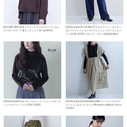
NO CONTROL AIR ノーコントロールエアー テンセル
[2026aw新作]SCYE BASICS サイベーシックス オー
ナイロンブロード 裾タック シャツ hr-nc0303sf
ガニックコットン ユーズドウォッシュ バギーデニムパ
ンツ 5726-83536 【サイズ・カラー交換初回無料】
[2026aw新作]Scye サイ ベルベット メッシュ スタッズ
[2026aw新作]ASEEDONCLOUD アシードンクラウド
ノットカラートップス 1226-23205
コットンシルク ワンピース Memories pullover dress
262301