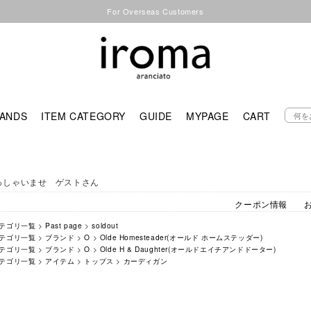
For Overseas Customers
ANDS
ITEM CATEGORY
GUIDE
MYPAGE
CART
っしゃいませ ゲストさん
クーポン情報
テゴリ一覧
>
Past page
>
soldout
テゴリ一覧
>
ブランド
>
O
>
Olde Homesteader(オールド ホームステッダー)
テゴリ一覧
>
ブランド
>
O
>
Olde H & Daughter(オールドエイチアンドドーター)
テゴリ一覧
>
アイテム
>
トップス
>
カーディガン