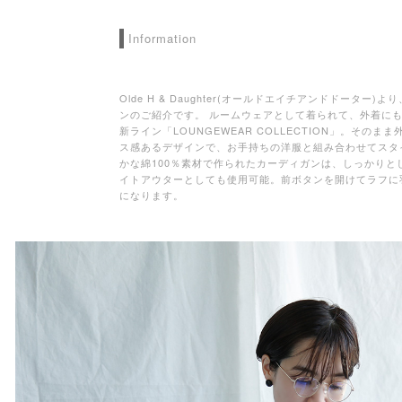
Information
Olde H & Daughter(オールドエイチアンドドーター
ンのご紹介です。 ルームウェアとして着られて、外着にもなるOld
新ライン「LOUNGEWEAR COLLECTION」。その
ス感あるデザインで、お手持ちの洋服と組み合わせてスタ
かな綿100％素材で作られたカーディガンは、しっかりと
イトアウターとしても使用可能。前ボタンを開けてラフに
になります。