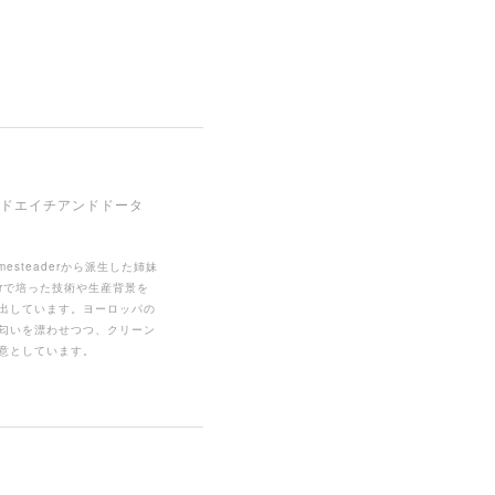
(オールドエイチアンドドータ
 Homesteaderから派生した姉妹
aderで培った技術や生産背景を
出しています。ヨーロッパの
匂いを漂わせつつ、クリーン
意としています。