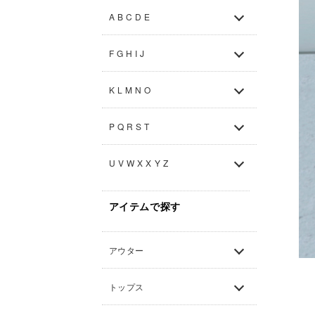
A B C D E
F G H I J
K L M N O
P Q R S T
U V W X X Y Z
アイテムで探す
アウター
トップス