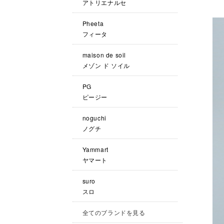
アトリエナルセ
Pheeta
フィータ
maison de soil
メゾン ド ソイル
PG
ピージー
noguchi
ノグチ
Yammart
ヤマート
suro
スロ
全てのブランドを見る