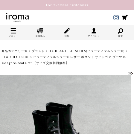
For Overseas Customers
メニュー
新着商品
特集
アカウント
検索
商品カテゴリ一覧
>
ブランド
>
B
>
BEAUTIFUL SHOES(ビューティフルシューズ)
>
BEAUTIFUL SHOES ビューティフルシューズ レザー ボタンド サイドゴア ブーツ b-
sidegore-boots-mt 【サイズ交換初回無料】