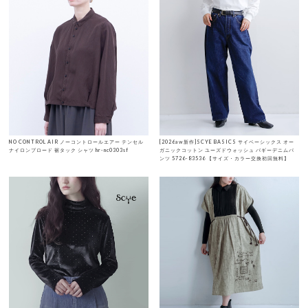
NO CONTROL AIR ノーコントロールエアー テンセル
[2026aw新作]SCYE BASICS サイベーシックス オー
ナイロンブロード 裾タック シャツ hr-nc0303sf
ガニックコットン ユーズドウォッシュ バギーデニムパ
ンツ 5726-83536 【サイズ・カラー交換初回無料】