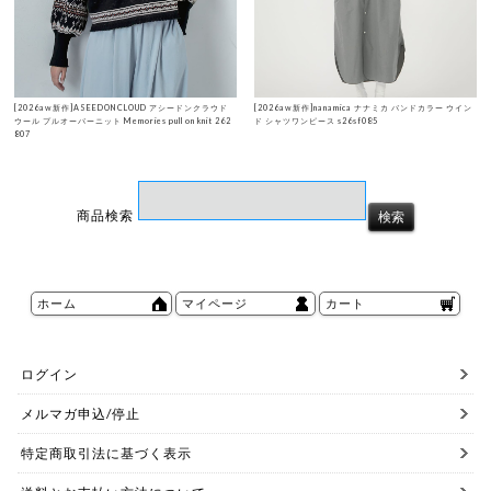
[2026aw新作]ASEEDONCLOUD アシードンクラウド
[2026aw新作]nanamica ナナミカ バンドカラー ウイン
ウール プルオーバーニット Memories pull on knit 262
ド シャツワンピース s26sf085
807
商品検索
ホーム
マイページ
カート
ログイン
メルマガ申込/停止
特定商取引法に基づく表示