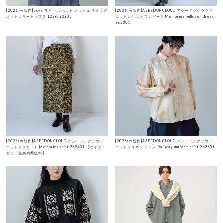
[2026aw新作]Scye サイ ベルベット メッシュ スタッズ
[2026aw新作]ASEEDONCLOUD アシードンクラウド
ノットカラートップス 1226-23205
コットンシルク ワンピース Memories pullover dress
262301
[2026aw新作]ASEEDONCLOUD アシードンクラウド
[2026aw新作]ASEEDONCLOUD アシードンクラウド
コットンスカート Memories skirt 262401 【サイズ・
コットンリネン シャツ Railway uniform shirt 262601
カラー交換初回無料】