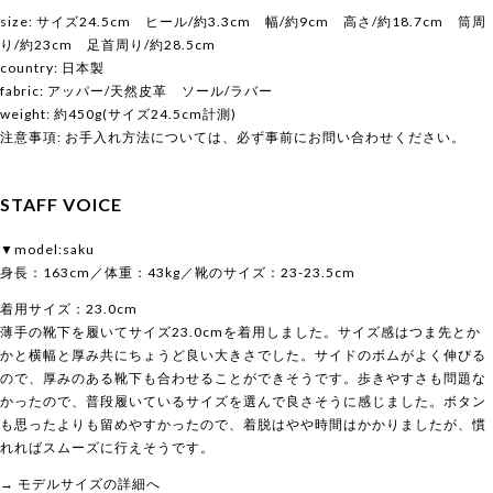
size: サイズ24.5cm ヒール/約3.3cm 幅/約9cm 高さ/約18.7cm 筒周
り/約23cm 足首周り/約28.5cm
country: 日本製
fabric: アッパー/天然皮革 ソール/ラバー
weight: 約450g(サイズ24.5cm計測)
注意事項: お手入れ方法については、必ず事前にお問い合わせください。
STAFF VOICE
▼model:saku
身長：163cm／体重：43kg／靴のサイズ：23-23.5cm
着用サイズ：23.0cm
薄手の靴下を履いてサイズ23.0cmを着用しました。サイズ感はつま先とか
かと横幅と厚み共にちょうど良い大きさでした。サイドのボムがよく伸びる
ので、厚みのある靴下も合わせることができそうです。歩きやすさも問題な
かったので、普段履いているサイズを選んで良さそうに感じました。ボタン
も思ったよりも留めやすかったので、着脱はやや時間はかかりましたが、慣
れればスムーズに行えそうです。
→ モデルサイズの詳細へ