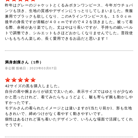
昨年はグレーのジャケットとくるみボタンワンピース、今年ガウチョパ
ンツも頂き、生地の質感やデザインにうっとりしてしまいました。喪服
兼用でブラックも欲しくなり、このAラインワンピースも。１５０ｃｍ
後半の身長ですが肩幅が４０ｃｍですので４２を頂きました。被って着
る際、余裕があり楽でした。丈はやはり長いですが、手持ちの細いベル
トで調整でき、シルエットもさほどおかしくなりませんでした。普段使
いももちろん楽しめ、長く愛用できるお品だと思います！
満身創痍さん（1件）
非公開 投稿日：2023年03月07日
42サイズの黒を購入しました。
自分の肩や腕まわりが頑丈で太いため、表示サイズではゆとりが少なめ
かと思ったけれど、着てみたらちょうどよく、皺も寄らず腕も動かしや
すかったです。
モデルさんの着られたイメージとは違いますが(当たり前か)、形も生地
もきれいで、締めつけがなく着やすく動きやすいです。
個性はあるけれど落ち着いたデザインで、いろんな場面で活躍してくれ
そうです。