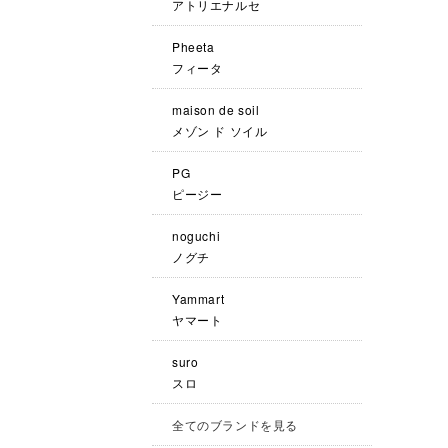
アトリエナルセ
Pheeta
フィータ
maison de soil
メゾン ド ソイル
PG
ピージー
noguchi
ノグチ
Yammart
ヤマート
suro
スロ
全てのブランドを見る