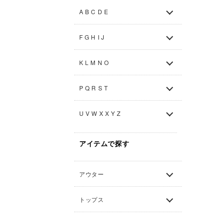
A B C D E
F G H I J
K L M N O
P Q R S T
U V W X X Y Z
アイテムで探す
アウター
トップス