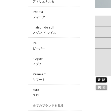
アトリエナルセ
Pheeta
フィータ
maison de soil
メゾン ド ソイル
PG
ピージー
noguchi
ノグチ
Yammart
ヤマート
suro
スロ
全てのブランドを見る