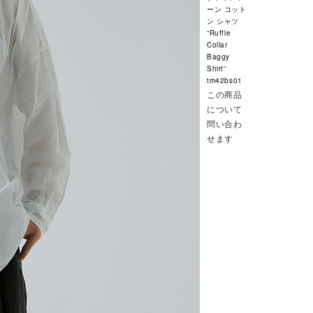
ーン コット
ン シャツ
“Ruffle
Collar
Baggy
Shirt”
tm42bs01
この商品
について
問い合わ
せます