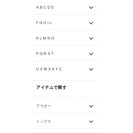
A B C D E
F G H I J
K L M N O
P Q R S T
U V W X X Y Z
アイテムで探す
アウター
トップス