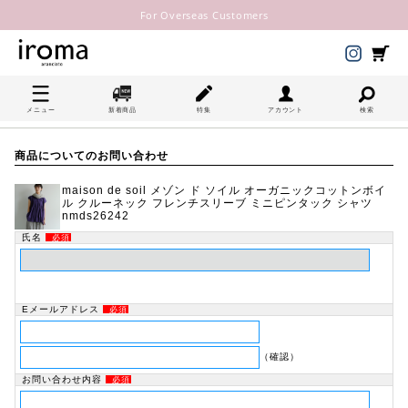
For Overseas Customers
メニュー
新着商品
特集
アカウント
検索
商品についてのお問い合わせ
maison de soil メゾン ド ソイル オーガニックコットンボイ
ル クルーネック フレンチスリーブ ミニピンタック シャツ
nmds26242
氏名
必須
Eメールアドレス
必須
（確認）
お問い合わせ内容
必須