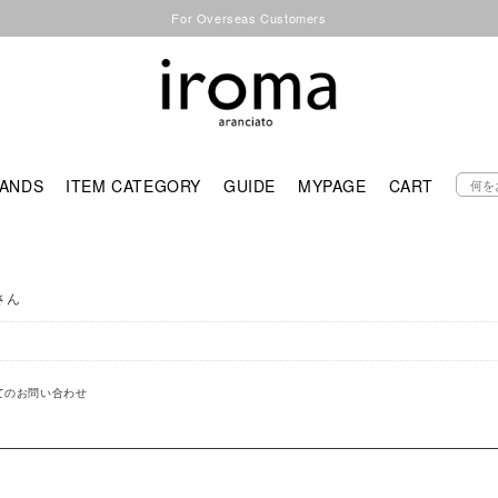
For Overseas Customers
ANDS
ITEM CATEGORY
GUIDE
MYPAGE
CART
さん
てのお問い合わせ