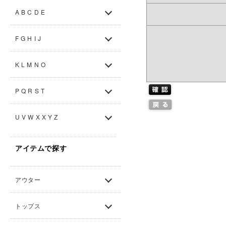
A B C D E
F G H I J
K L M N O
P Q R S T
U V W X X Y Z
アイテムで探す
アウター
トップス