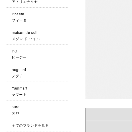
アトリエナルセ
Pheeta
フィータ
maison de soil
メゾン ド ソイル
PG
ピージー
noguchi
ノグチ
Yammart
ヤマート
suro
スロ
全てのブランドを見る