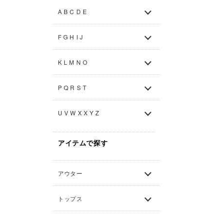
A B C D E
F G H I J
K L M N O
P Q R S T
U V W X X Y Z
アイテムで探す
アウター
トップス