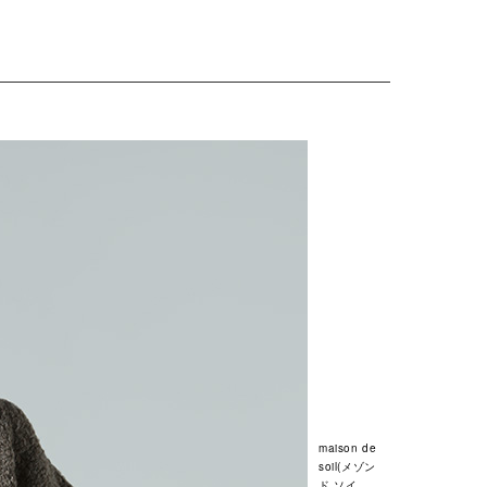
maison de
soil(メゾン
ド ソイ