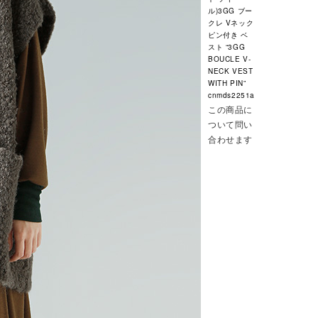
ル)3GG ブー
クレ Vネック
ピン付き ベ
スト “3GG
BOUCLE V-
NECK VEST
WITH PIN”
cnmds2251a
この商品に
ついて問い
合わせます