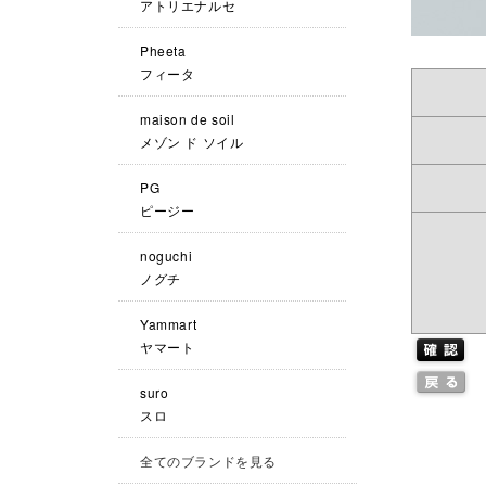
アトリエナルセ
Pheeta
フィータ
maison de soil
メゾン ド ソイル
PG
ピージー
noguchi
ノグチ
Yammart
ヤマート
suro
スロ
全てのブランドを見る