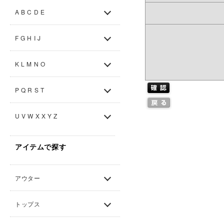
A B C D E
F G H I J
K L M N O
P Q R S T
U V W X X Y Z
アイテムで探す
アウター
トップス