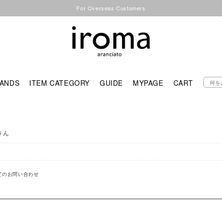
For Overseas Customers
ANDS
ITEM CATEGORY
GUIDE
MYPAGE
CART
さん
てのお問い合わせ