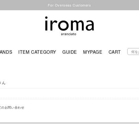
For Overseas Customers
ANDS
ITEM CATEGORY
GUIDE
MYPAGE
CART
さん
てのお問い合わせ