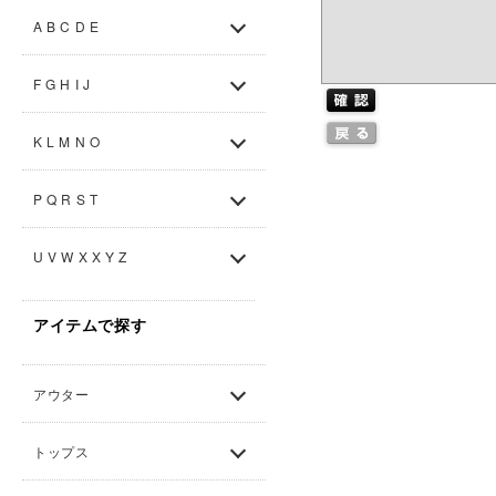
A B C D E
F G H I J
K L M N O
P Q R S T
U V W X X Y Z
アイテムで探す
アウター
トップス