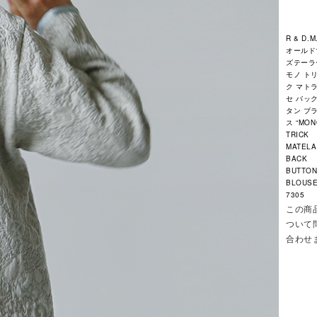
R & D.M
オールド
ズテーラ
モノ ト
ク マト
セ バック
タン ブ
ス “MON
TRICK
MATEL
BACK
BUTTO
BLOUSE
7305
この商
ついて
合わせ