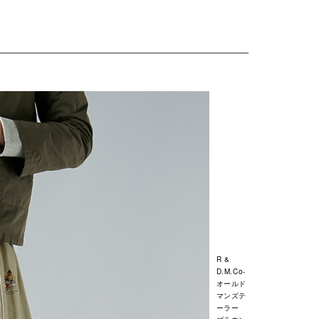
R &
D.M.Co-
オールド
マンズテ
ーラー