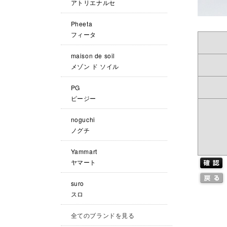
アトリエナルセ
Pheeta
フィータ
maison de soil
メゾン ド ソイル
PG
ピージー
noguchi
ノグチ
Yammart
ヤマート
suro
スロ
全てのブランドを見る