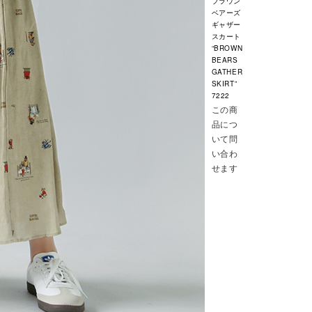
ブラウン
ベアーズ
ギャザー
スカート
“BROWN
BEARS
GATHER
SKIRT”
7222
この商
品につ
いて問
い合わ
せます