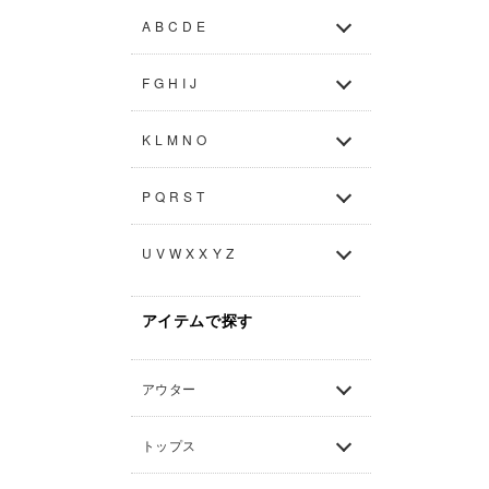
A B C D E
F G H I J
K L M N O
P Q R S T
U V W X X Y Z
アイテムで探す
アウター
トップス